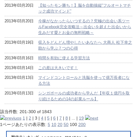
2013年03月20日
【知ったモン勝ち！】脳を自動操縦“フルオートマチ
ック成功マインド”
2013年03月20日
今稼がなかったらいつするの？究極の出会い系ツー
ルFacebook完全攻略法～出会いを超えた出会いから
生みだす愛とお金の無料戦略～
2013年03月19日
収入をどんどん増やしたいあなたへ 大商人 松下幸之
助から学ぶ７つの心得
2013年03月16日
時間を有効に使える学習方法
2013年03月14日
この差は大きいです！
2013年03月13日
マインドコントロールと洗脳を使って億万長者にな
る方法
2013年03月13日
シンガポールの成功者から学んだ【年収１億円を取
り続けるための14の起業ルール】
該当件数: 201-300 of 1843
1
|
2
|
3
|
4
|
5
|
6
|
7
|
8
| ... |
19
1ページあたりの表示数:
5
10
20
50
100
200