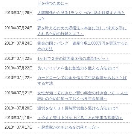
ドを持つために～
2013年07月26日
人間関係から見る1ランク上の生活を目指す方法と
は？
2013年07月24日
夢を叶えるための収穫法～本当にほしい未来を手に
入れるための行動とは？～
2013年07月24日
黄金の国ジパング 資産年収1,000万円を実現するた
めの方法
2013年07月22日
1か月で２倍の対面率３倍の成果をゲット
2013年07月22日
良いアイデアを生む創造力を鍛える方法とは？
2013年07月22日
カードローンでお金を借りて生活保護からおさらば
する方法
2013年07月21日
女性が知っておきたい賢い年金の付き合い方 ～人生
設計のために知っておくべき年金知識～
2013年07月20日
過労をなくせ！長時間労働を避ける方法とは？
2013年07月18日
＜今すぐ売り上げを上げることが出来る営業術＞
2013年07月17日
＜起業家がオチいる９の落とし穴＞