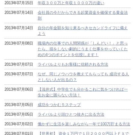
2013年07月15日
年収３００万と年収１０００万の違い
2013年07月14日
会社員の今だからできる起業資金を確保する黄金法
則
2013年07月14日
自分の年金額を知り来るべきセカンドライフに備え
よう
2013年07月08日
職場内の仕事での人間関係が「しんどい！」と思っ
たら、損をしない劇的にうまく仕事をやっていくた
めの4つのポイントを伝授します！
2013年07月07日
ライバルよりもお客様に信頼される方法
2013年07月07日
なぜ、同じノウハウを教えてもらっても 成功する人
としない人が出るの？
2013年07月06日
【浅井式】中学生でも分かるこれに気をつければ一
生お金に困らない方法！
2013年07月05日
成功をつかむ５ステップ
2013年07月05日
ライバルより頭ひとつ抜きに出る方法
2013年07月02日
働かずに生活を楽しみながら一年で100万貯まる方法
2013年07月01日
【世界初】 資金１万円で１日２０００円以上ＦＸで