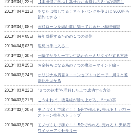
2013年04月22日
【本田健に学ぶ】幸せなお金持ちの８つの習慣！
2013年04月21日
あなたは損してる！ネットバンクを使えば 9600円も
節約できる！！
2013年04月08日
高額ローンを組む前に知っておきたい基礎知識
2013年04月05日
毎年成長するための１つの法則
2013年04月03日
理想は手に入る！
2013年03月30日
一瞬でサラリーマン生活からセミリタイヤする方法
2013年03月25日
お金持ちになる為の７つの魔法～マインド編～
2013年03月24日
オリジナル肩書き・コンセプトコピーで、周りと差
別化をはかる
2013年03月22日
“６つの欲求”を理解した上で成功する方法
2013年03月21日
こうすれば、後発組が勝ち上がる、５つの事
2013年03月20日
モノづくりで稼ぐ！！ 5分で作れる♪売れる！ パワー
ストーン携帯ストラップ
2013年03月20日
モノづくりで稼ぐ！！ 5分で作れる♪売れる！ 天然石
ワイヤーアクセサリー