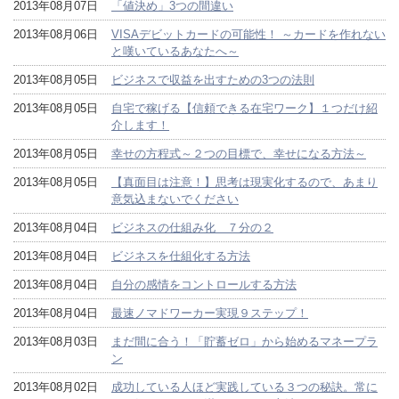
2013年08月07日
「値決め」3つの間違い
2013年08月06日
VISAデビットカードの可能性！ ～カードを作れない
と嘆いているあなたへ～
2013年08月05日
ビジネスで収益を出すための3つの法則
2013年08月05日
自宅で稼げる【信頼できる在宅ワーク】１つだけ紹
介します！
2013年08月05日
幸せの方程式～２つの目標で、幸せになる方法～
2013年08月05日
【真面目は注意！】思考は現実化するので、あまり
意気込まないでください
2013年08月04日
ビジネスの仕組み化 ７分の２
2013年08月04日
ビジネスを仕組化する方法
2013年08月04日
自分の感情をコントロールする方法
2013年08月04日
最速ノマドワーカー実現９ステップ！
2013年08月03日
まだ間に合う！「貯蓄ゼロ」から始めるマネープラ
ン
2013年08月02日
成功している人ほど実践している３つの秘訣。常に