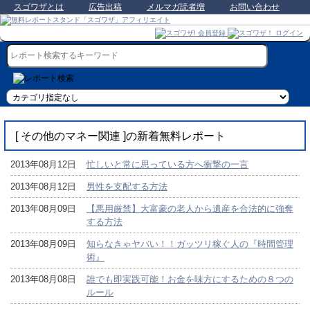
スゴワザとは
広告出稿
メルマガ読者増
お問い合わせ
[ その他のマネー関連 ]の新着無料レポート
2013年08月12日
忙しいと常に思っている方へ衝撃の一言
2013年08月12日
男性を支配する方法
2013年08月09日
【悪用厳禁】大富豪の老人から遺産を合法的に強奪
する方法
2013年08月09日
知らなきゃヤバい！！ガッツリ稼ぐ人の『時間管理
術』
2013年08月08日
誰でも即実践可能！お金を味方にするための８つの
ルール