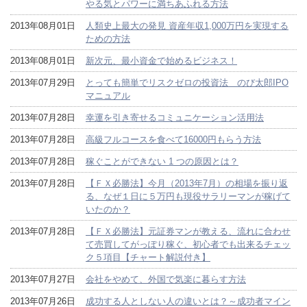
やる気とパワーに満ちあふれる方法
2013年08月01日
人類史上最大の発見 資産年収1,000万円を実現する
ための方法
2013年08月01日
新次元、最小資金で始めるビジネス！
2013年07月29日
とっても簡単でリスクゼロの投資法 のび太郎IPO
マニュアル
2013年07月28日
幸運を引き寄せるコミュニケーション活用法
2013年07月28日
高級フルコースを食べて16000円もらう方法
2013年07月28日
稼ぐことができない 1 つの原因とは？
2013年07月28日
【ＦＸ必勝法】今月（2013年7月）の相場を振り返
る、なぜ１日に５万円も現役サラリーマンが稼げて
いたのか？
2013年07月28日
【ＦＸ必勝法】元証券マンが教える、流れに合わせ
て売買してがっぽり稼ぐ、初心者でも出来るチェッ
ク５項目【チャート解説付き】
2013年07月27日
会社をやめて、外国で気楽に暮らす方法
2013年07月26日
成功する人としない人の違いとは？～成功者マイン