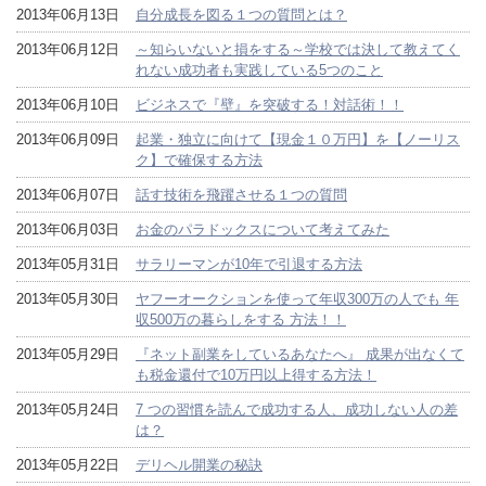
2013年06月13日
自分成長を図る１つの質問とは？
2013年06月12日
～知らいないと損をする～学校では決して教えてく
れない成功者も実践している5つのこと
2013年06月10日
ビジネスで『壁』を突破する！対話術！！
2013年06月09日
起業・独立に向けて【現金１０万円】を【ノーリス
ク】で確保する方法
2013年06月07日
話す技術を飛躍させる１つの質問
2013年06月03日
お金のパラドックスについて考えてみた
2013年05月31日
サラリーマンが10年で引退する方法
2013年05月30日
ヤフーオークションを使って年収300万の人でも 年
収500万の暮らしをする 方法！！
2013年05月29日
『ネット副業をしているあなたへ』 成果が出なくて
も税金還付で10万円以上得する方法！
2013年05月24日
7 つの習慣を読んで成功する人、成功しない人の差
は？
2013年05月22日
デリヘル開業の秘訣