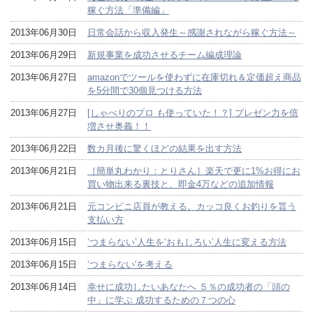
稼ぐ方法「準備編」
2013年06月30日
日常会話から収入発生～感謝されながら稼ぐ方法～
2013年06月29日
新規事業を成功させるチーム編成理論
2013年06月27日
amazonでツールを使わずに在庫切れ＆定価超え商品
を5分間で30個見つける方法
2013年06月27日
[しゃべりのプロ も使っていた！？] プレゼン力を倍
増させ奥義！！
2013年06月22日
数カ月後に驚くほどの結果を出す方法
2013年06月21日
［簡単丸わかり：とりさん］楽天で更に1%お得にお
買い物出来る裏技と、即金4万などの追加情報
2013年06月21日
元コンビニ店員が教える。カッコ良くお釣りを貰う
支払い方
2013年06月15日
‘つまらない’人生を‘おもしろい’人生に変える方法
2013年06月15日
‘つまらない'を考える
2013年06月14日
幸せに成功したいあなたへ ５％の成功者の「頭の
中」に学ぶ 成功するための７つの心