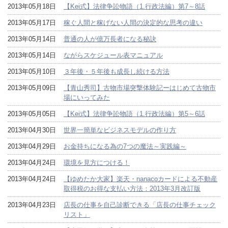
2013年05月18日
【Kei式】法律争訟物語（1.行政法編）第7～8話
2013年05月17日
稼ぐ人間と稼げない人間の決定的な思考の違い
2013年05月14日
普通の人が億万長者になる秘訣
2013年05月14日
ながらスケジュール表マニュアル
2013年05月10日
３年後・５年後も成長し続ける方法
2013年05月09日
【青山秀司】古物市場突撃体験記ーはじめて古物市
場にいってみた
2013年05月05日
【Kei式】法律争訟物語（1.行政法編）第5～6話
2013年04月30日
世界一簡単なビジネスモデルの作り方
2013年04月29日
お金持ちになる為の7つの魔法～実践編～
2013年04月24日
環境を見方につける！
2013年04月24日
【ゆめたか大家】楽天・nanacoカードによる不動産
取得税のお得な支払い方法：2013年3月改訂版
2013年04月23日
店長の仕事を自己診断できる「店長の仕事チェック
リスト」