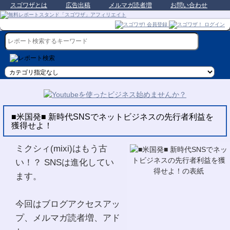
スゴワザとは
広告出稿
メルマガ読者増
お問い合わせ
■米国発■ 新時代SNSでネットビジネスの先行者利益を
獲得せよ！
ミクシィ(mixi)はもう古
い！？ SNSは進化してい
ます。
今回はブログアクセスアッ
プ、メルマガ読者増、アド