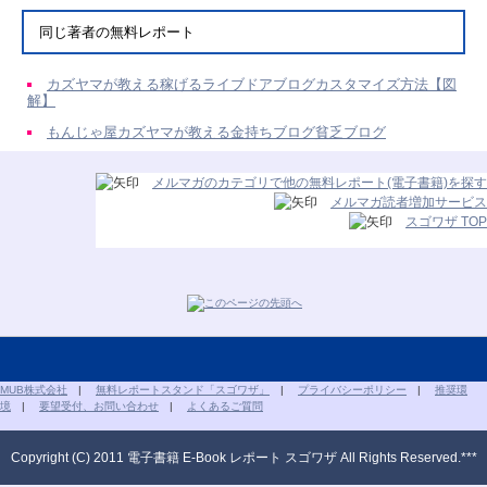
同じ著者の無料レポート
カズヤマが教える稼げるライブドアブログカスタマイズ方法【図
解】
もんじゃ屋カズヤマが教える金持ちブログ貧乏ブログ
メルマガのカテゴリで他の無料レポート(電子書籍)を探す
メルマガ読者増加サービス
スゴワザ TOP
MUB株式会社
|
無料レポートスタンド「スゴワザ」
|
プライバシーポリシー
|
推奨環
境
|
要望受付、お問い合わせ
|
よくあるご質問
Copyright (C) 2011 電子書籍 E-Book レポート スゴワザ All Rights Reserved.***