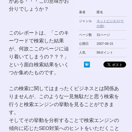
がある・・・この意味がお
分りでしょうか？
著者
匿名
ジャンル
ネットビジネス(そ
の他)
このレポートは、「このキ
ページ数
31ページ
ーワードで検索した結果
公開日
2007-08-15
が、何故ここのページに辿
人気
88ポイント
り着いてしまうの？？？」
という面白検索結果をいく
つか集めたものです。
この検索に関してはまったくビジネスとは関係あ
りませんが、このような一見無駄だと思う検索を
行うと検索エンジンの挙動を見ることができま
す。
そしてその挙動を分析することで検索エンジンの
傾向に応じたSEO対策へのヒントをいただくこと