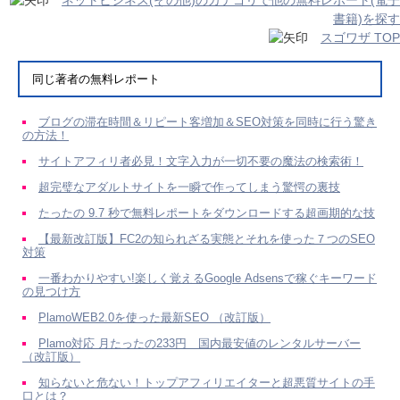
ネットビジネス(その他)のカテゴリで他の無料レポート(電子
書籍)を探す
スゴワザ TOP
同じ著者の無料レポート
ブログの滞在時間＆リピート客増加＆SEO対策を同時に行う驚き
の方法！
サイトアフィリ者必見！文字入力が一切不要の魔法の検索術！
超完璧なアダルトサイトを一瞬で作ってしまう驚愕の裏技
たったの 9.7 秒で無料レポートをダウンロードする超画期的な技
【最新改訂版】FC2の知られざる実態とそれを使った７つのSEO
対策
一番わかりやすい!楽しく覚えるGoogle Adsensで稼ぐキーワード
の見つけ方
PlamoWEB2.0を使った最新SEO （改訂版）
Plamo対応 月たったの233円 国内最安値のレンタルサーバー
（改訂版）
知らないと危ない！トップアフィリエイターと超悪質サイトの手
口とは？