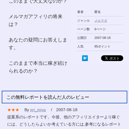
このままで大丈夫なのか？
著者
匿名
メルマガアフィリの将来
ジャンル
メルマガ
は？
ページ数
6ページ
公開日
2007-08-18
あなたの疑問にお答えしま
す。
人気
85ポイント
このままで本当に稼ぎ続け
られるのか？
この無料レポートを読んだ人のレビュー
★★★
By
prj_miya
/ 2007-08-18
提案系のレポートです。今後、他のアフィリエイターより稼ぐ
には、どうしたらよいか考えている方には,参考になるレポート