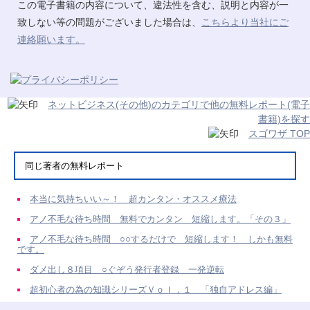
この電子書籍の内容について、違法性を含む、説明と内容が一
致しない等の問題がございました場合は、
こちらより当社にご
連絡願います。
ネットビジネス(その他)のカテゴリで他の無料レポート(電子
書籍)を探す
スゴワザ TOP
同じ著者の無料レポート
本当に気持ちいい～！ 超カンタン・オススメ療法
アノ不毛な待ち時間 無料でカンタン 短縮します。「その３」
アノ不毛な待ち時間 ○○するだけで 短縮します！ しかも無料
です。
ダメ出し８項目 ○ぐぞう発行者登録 一発逆転
超初心者の為の知識シリーズＶｏｌ．１ 「独自アドレス編」