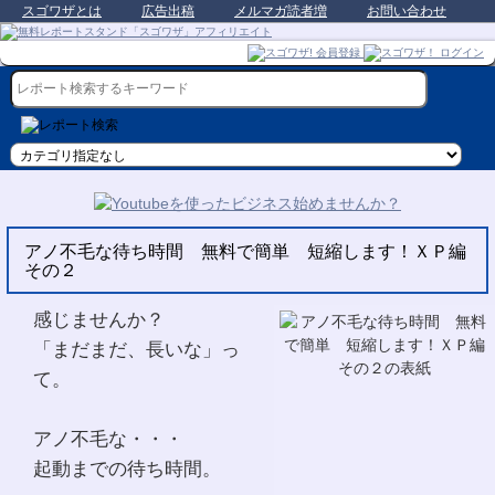
スゴワザとは
広告出稿
メルマガ読者増
お問い合わせ
アノ不毛な待ち時間 無料で簡単 短縮します！ＸＰ編
その２
感じませんか？
「まだまだ、長いな」っ
て。
アノ不毛な・・・
起動までの待ち時間。