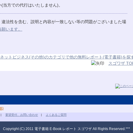
(当方での代行はいたしません)。
、違法性を含む、説明と内容が一致しない等の問題がございました場
絡願います。
ネットビジネス(その他)のカテゴリで他の無料レポート(電子書籍)を探
スゴワザ TO
他)
|
要望受付、お問い合わせ
|
よくあるご質問
Copyright (C) 2011 電子書籍 E-Book レポート スゴワザ All Rights Reserved.***