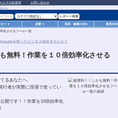
メルマガ読者増
お問い合わせ
マネー ▼
恋愛 ▼
美容、健康(2382)
教育(984
率化させるツール一覧
も無料！作業を１０倍効率化させる
ってるあなたへ、
ガ発行者が実際に現場で使ってい
公開です！！作業を10倍効率化
！