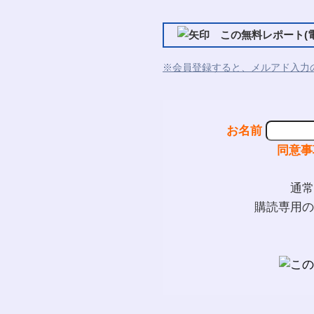
この無料レポート(電
※会員登録すると、メルアド入力
お名前
同意事
通常
購読専用の