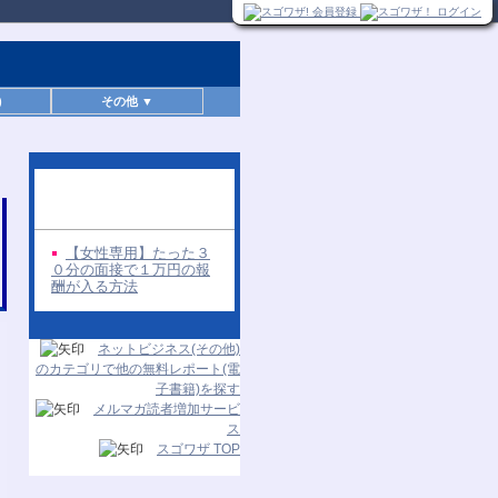
)
その他 ▼
同じ著者の無料レポー
ト
【女性専用】たった３
０分の面接で１万円の報
酬が入る方法
ネットビジネス(その他)
のカテゴリで他の無料レポート(電
子書籍)を探す
メルマガ読者増加サービ
ス
スゴワザ TOP