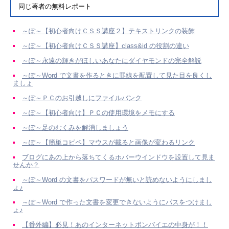
同じ著者の無料レポート
～ぽ～【初心者向けＣＳＳ講座２】テキストリンクの装飾
～ぽ～【初心者向けＣＳＳ講座】class&id の役割の違い
～ぽ～永遠の輝きがほしいあなたにダイヤモンドの完全解説
～ぽ～Word で文書を作るときに罫線を配置して見た目を良くし
ましょ
～ぽ～ＰＣのお引越しにファイルバンク
～ぽ～【初心者向け】ＰＣの使用環境をメモにする
～ぽ～足のむくみを解消しましょう
～ぽ～【簡単コピペ】マウスが載ると画像が変わるリンク
ブログにあの上から落ちてくるホバーウインドウを設置して見ま
せんか？
～ぽ～Word の文書をパスワードが無いと読めないようにしまし
ょ♪
～ぽ～Word で作った文書を変更できないようにパスをつけまし
ょ♪
【番外編】必見！あのインターネットボンバイエの中身が！！