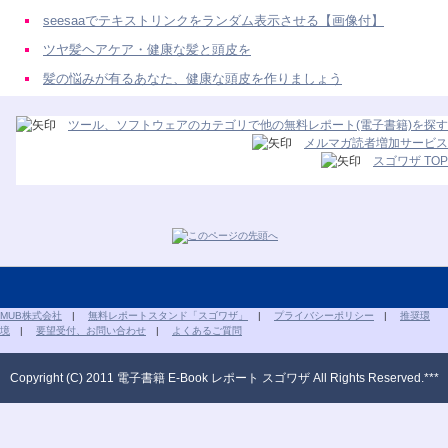
seesaaでテキストリンクをランダム表示させる【画像付】
ツヤ髪ヘアケア・健康な髪と頭皮を
髪の悩みが有るあなた、健康な頭皮を作りましょう
ツール、ソフトウェアのカテゴリで他の無料レポート(電子書籍)を探す
メルマガ読者増加サービス
スゴワザ TOP
MUB株式会社
|
無料レポートスタンド「スゴワザ」
|
プライバシーポリシー
|
推奨環
境
|
要望受付、お問い合わせ
|
よくあるご質問
Copyright (C) 2011 電子書籍 E-Book レポート スゴワザ All Rights Reserved.***