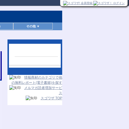
)
その他 ▼
人気レポートランキン
グ
24時間更新
情報商材のカテゴリで他
の無料レポート(電子書籍)を探す
メルマガ読者増加サービ
ス
スゴワザ TOP