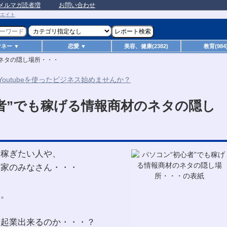
メルマガ読者増
お問い合わせ
マネー ▼
恋愛 ▼
美容、健康(2382)
教育(984
のネタの隠し場所・・・
者”でも稼げる情報商材のネタの隠し
て稼ぎたい人や、
業家のみなさん・・・
す。
報起業出来るのか・・・？