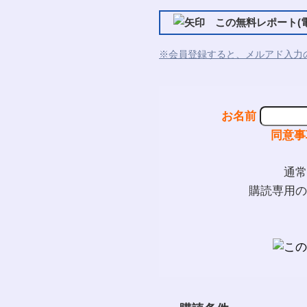
この無料レポート(電
※会員登録すると、メルアド入力
お名前
同意事
通常
購読専用の