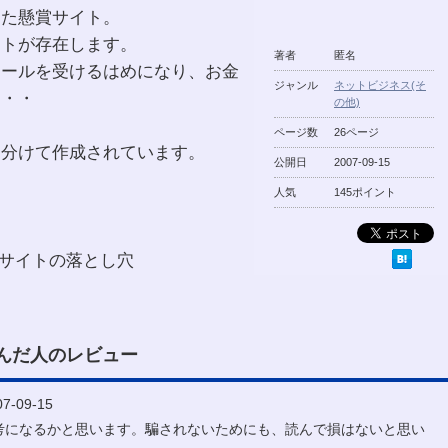
った懸賞サイト。
イトが存在します。
著者
匿名
メールを受けるはめになり、お金
ジャンル
ネットビジネス(そ
・・・
の他)
ページ数
26ページ
に分けて作成されています。
公開日
2007-09-15
人気
145ポイント
トサイトの落とし穴
んだ人のレビュー
-09-15
考になるかと思います。騙されないためにも、読んで損はないと思い