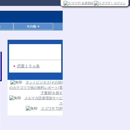
)
その他 ▼
同じ著者の無料レポー
ト
恋愛１５ヵ条
ネットビジネス(その他)
のカテゴリで他の無料レポート(電
子書籍)を探す
メルマガ読者増加サービ
ス
スゴワザ TOP