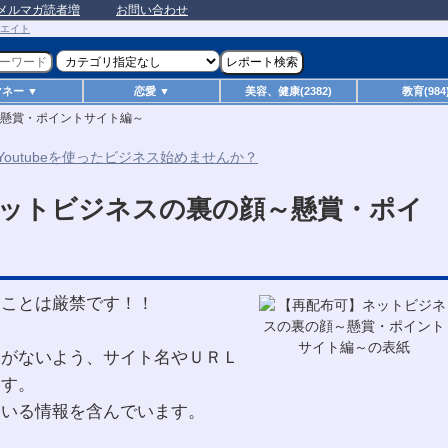
メルマガ読者増
お問い合わせ
マネー ▼
恋愛 ▼
美容、健康(2382)
教育(984
懸賞・ポイントサイト編～
ットビジネスの裏の顔～懸賞・ポイ
～
ることは厳禁です！！
とがないよう、サイト名やＵＲＬ
ます。
ている情報を含んでいます。