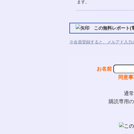
ます。
この無料レポート(電
※会員登録すると、メルアド入力
お名前
同意事
通常
購読専用の