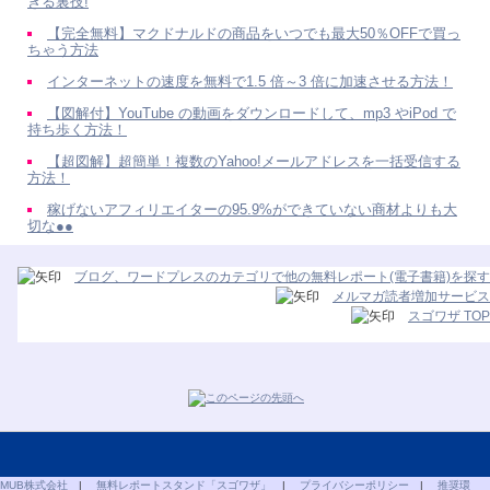
きる裏技!
【完全無料】マクドナルドの商品をいつでも最大50％OFFで買っ
ちゃう方法
インターネットの速度を無料で1.5 倍～3 倍に加速させる方法！
【図解付】YouTube の動画をダウンロードして、mp3 やiPod で
持ち歩く方法！
【超図解】超簡単！複数のYahoo!メールアドレスを一括受信する
方法！
稼げないアフィリエイターの95.9%ができていない商材よりも大
切な●●
ブログ、ワードプレスのカテゴリで他の無料レポート(電子書籍)を探す
メルマガ読者増加サービス
スゴワザ TOP
MUB株式会社
|
無料レポートスタンド「スゴワザ」
|
プライバシーポリシー
|
推奨環