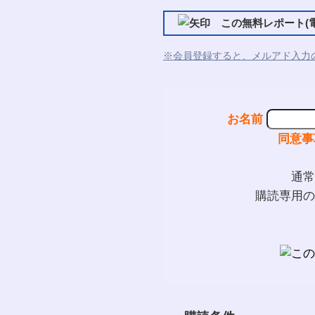
この無料レポート(電
※会員登録すると、メルアド入力
お名前
同意事
通常
購読専用の