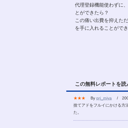
代理登録機能使わずに
とができたら？
この痛い出費を抑えた
を手に入れることがで
この無料レポートを読
★★★
By
prj_miya
/ 2007
捨てアドをフルイにかける方
た。