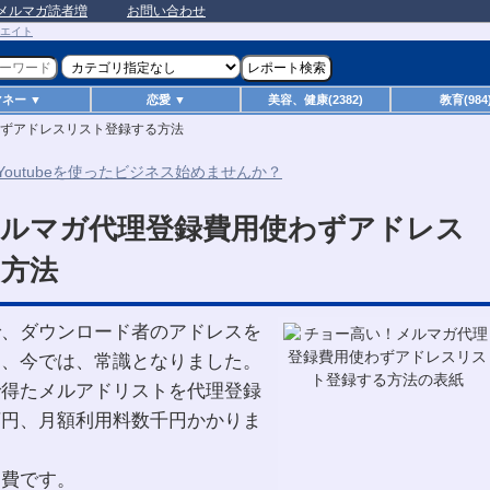
メルマガ読者増
お問い合わせ
マネー ▼
恋愛 ▼
美容、健康(2382)
教育(984
ずアドレスリスト登録する方法
ルマガ代理登録費用使わずアドレス
方法
で、ダウンロード者のアドレスを
は、今では、常識となりました。
で得たメルアドリストを代理登録
万円、月額利用料数千円かかりま
出費です。