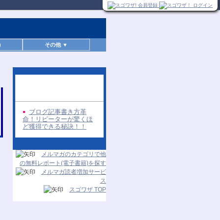
)
その他 ▼
同じ著者の無料レポー
ト
ブログ記事書き方革
命！リピーターが驚くほ
ど獲得できる秘訣！！
メルマガのカテゴリで他
の無料レポート(電子書籍)を探す
メルマガ読者増加サービ
ス
スゴワザ TOP