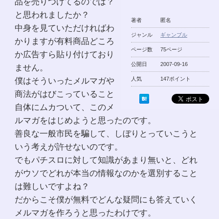
品を売りつけてるのでは？
と思われましたか？
著者
匿名
中身を見ていただければわ
ジャンル
ギャンブル
かりますが有料商品どころ
ページ数
75ページ
か広告すら貼り付けており
公開日
2007-09-16
ません。
僕はそういったメルマガや
人気
147ポイント
商法がはびこっていること
自体にムカついて、このメ
ルマガをはじめようと思ったのです。
善良な一般市民を騙して、しぼりとっていこうと
いう考えが許せないのです。
でもパチスロに対して知識があまり無いと、どれ
がウソでどれが本当の情報なのかを選別すること
は難しいですよね？
だからこそ僕が無料でどんな疑問にも答えていく
メルマガを作ろうと思ったわけです。