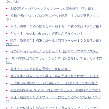
Ｏに挑戦
6,000円相当のアクセスアップツールを完全無料で使い倒す！
超初心者のためのブログ塾コピペで簡単！【ブログ更新ノウハ
ウ】
月５万円稼ぐための知らなきゃ損する！？初心者必見ブログ術！
ゲット！「google adsense」審査なんて怖くない！
読者【激増必至】PDF文章作成！無料ツールを１００％使い倒す
方法！！
俺のじいちゃんがサクッと開設！！【超簡単！ブログ作成術】
30,000円相当のアプリケーションを【完全無料】で使いたおす方
法！
最速でメルマガ審査を通過する秘伝の書！
効果確実！検索ランク上昇ツールを完全無料で使用する方法！
一度作って3度おいしい！無料レポート効果を３倍にする方法
完全無料でIDやPASSを一括管理できるソフトを獲得する方法！
最速・最短でシングルプレーヤーになるための2つの究極ノウハ
ウ
たったの50球を打ち込むだけで！？凡人がシングルプレーヤー