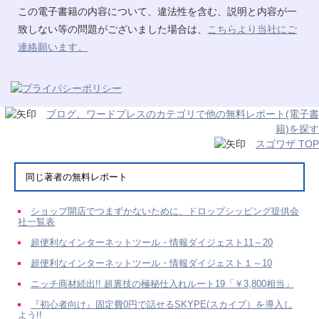
この電子書籍の内容について、違法性を含む、説明と内容が一
致しない等の問題がございました場合は、
こちらより当社にご
連絡願います。
ブログ、ワードプレスのカテゴリで他の無料レポート(電子書
籍)を探す
スゴワザ TOP
同じ著者の無料レポート
ショップ開店でつまずかないために、ドロップシッピング提供会
社一覧表
超便利なインターネットツール・情報ダイジェスト11～20
超便利なインターネットツール・情報ダイジェスト１～10
ニッチ商材続出!! 超裏技の極秘仕入れルート19「￥3,800相当」
『初心者向け』固定費0円で話せるSKYPE(スカイプ）を導入し
よう!!