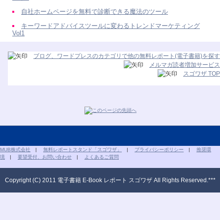
自社ホームページを無料で診断できる魔法のツール
キーワードアドバイスツールに変わるトレンドマーケティング
Vol1
ブログ、ワードプレスのカテゴリで他の無料レポート(電子書籍)を探す
メルマガ読者増加サービス
スゴワザ TOP
MUB株式会社
|
無料レポートスタンド「スゴワザ」
|
プライバシーポリシー
|
推奨環
境
|
要望受付、お問い合わせ
|
よくあるご質問
Copyright (C) 2011 電子書籍 E-Book レポート スゴワザ All Rights Reserved.***