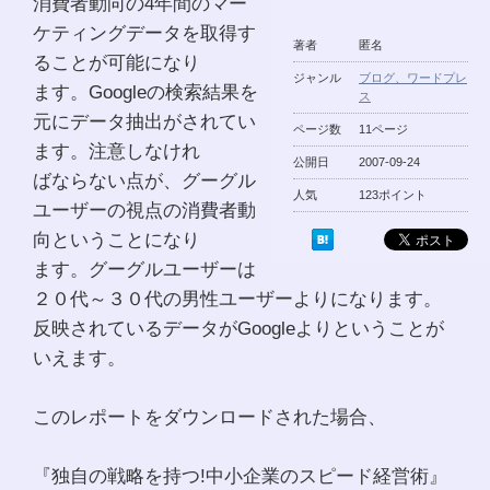
消費者動向の4年間のマー
ケティングデータを取得す
著者
匿名
ることが可能になり
ジャンル
ブログ、ワードプレ
ます。Googleの検索結果を
ス
元にデータ抽出がされてい
ページ数
11ページ
ます。注意しなけれ
公開日
2007-09-24
ばならない点が、グーグル
人気
123ポイント
ユーザーの視点の消費者動
向ということになり
ます。グーグルユーザーは
２０代～３０代の男性ユーザーよりになります。
反映されているデータがGoogleよりということが
いえます。
このレポートをダウンロードされた場合、
『独自の戦略を持つ!中小企業のスピード経営術』