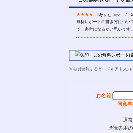
★★★★
By
prj_miya
/ 20
無料レポートの書き方につい
で、参考になるかと思います
この無料レポート(電
※会員登録すると、メルアド入力
お名前
同意事
通常
購読専用の