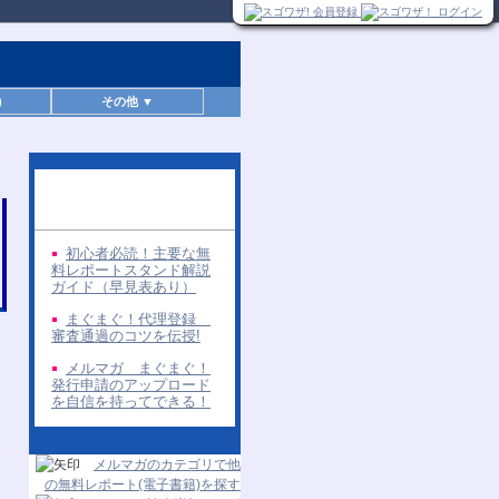
)
その他 ▼
同じ著者の無料レポー
ト
初心者必読！主要な無
料レポートスタンド解説
ガイド（早見表あり）
まぐまぐ！代理登録
審査通過のコツを伝授!
メルマガ まぐまぐ！
発行申請のアップロード
を自信を持ってできる！
メルマガのカテゴリで他
の無料レポート(電子書籍)を探す