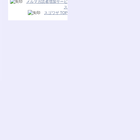
メルマガ読者増加サービ
ス
スゴワザ TOP