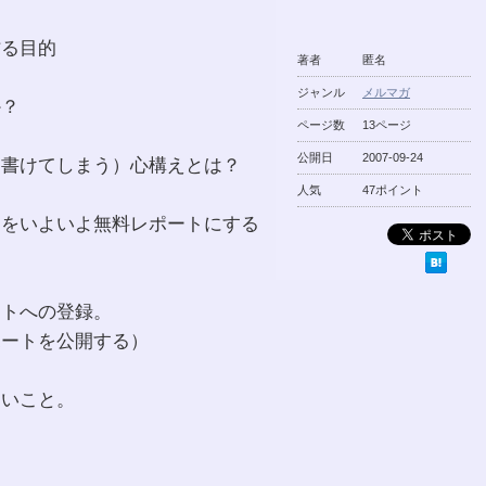
作る目的
著者
匿名
ジャンル
メルマガ
か？
ページ数
13ページ
公開日
2007-09-24
と書けてしまう）心構えとは？
人気
47ポイント
タをいよいよ無料レポートにする
イトへの登録。
ポートを公開する）
たいこと。