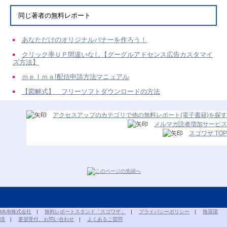
同じ著者の無料レポート
あなただけのオリジナルバナーを作ろう！
クリック率ＵＰ間違いなし【グーグルアドセンス広告カスタマイ
ズ方法】
ｍｅｌｍａ!配信申請方法マニュアル
【図解式】 フリーソフトダウンロードの方法
アクセスアップのカテゴリで他の無料レポート(電子書籍)を探す
メルマガ読者増加サービス
スゴワザ TOP
MUB株式会社
|
無料レポートスタンド「スゴワザ」
|
プライバシーポリシー
|
推奨環
境
|
要望受付、お問い合わせ
|
よくあるご質問