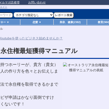
メルマガ読者増
お問い合わせ
マネー ▼
恋愛 ▼
美容、健康(2382)
教育(984
ル
ア永住権最短獲得マニュアル
を持つホーリーが、貴方（貴女）
恋人の作り方を色々とお伝えしま
方法で永住権を取得できるかまで
者ビザ申請はかなり面倒ですけ
怖くないです！