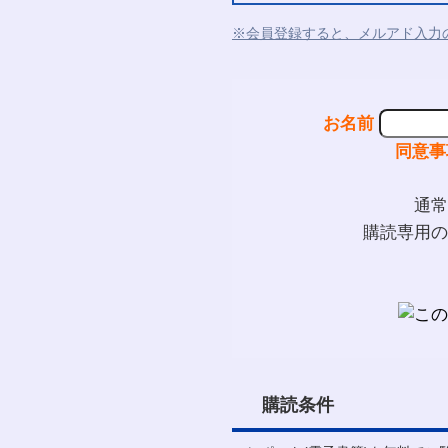
※会員登録すると、メルアド入力
お名前
同意事
通常
購読専用の
購読条件