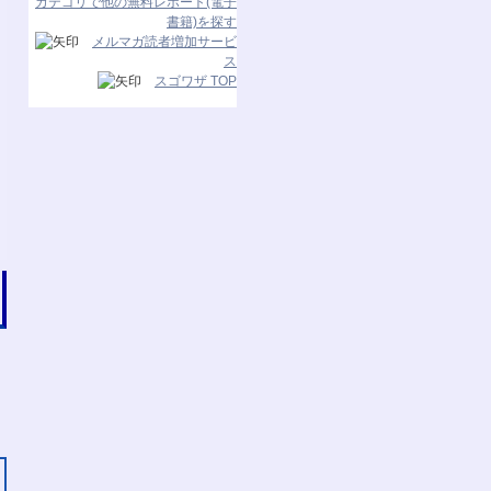
カテゴリで他の無料レポート(電子
書籍)を探す
メルマガ読者増加サービ
ス
スゴワザ TOP