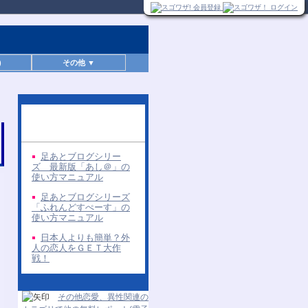
)
その他 ▼
同じ著者の無料レポー
ト
足あとブログシリー
ズ 最新版「あし＠」の
使い方マニュアル
足あとブログシリーズ
「ふれんどすぺーす」の
使い方マニュアル
日本人よりも簡単？外
人の恋人をＧＥＴ大作
戦！
その他恋愛、異性関連の