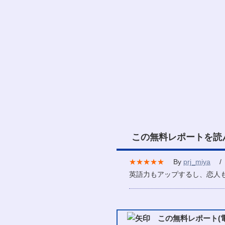
この無料レポートを読
★★★★★
By
prj_miya
/ 2
英語力もアップするし、恋人
この無料レポート(電