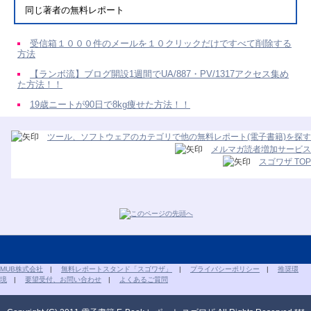
同じ著者の無料レポート
受信箱１０００件のメールを１０クリックだけですべて削除する
方法
【ランボ流】ブログ開設1週間でUA/887・PV/1317アクセス集め
た方法！！
19歳ニートが90日で8kg痩せた方法！！
ツール、ソフトウェアのカテゴリで他の無料レポート(電子書籍)を探す
メルマガ読者増加サービス
スゴワザ TOP
MUB株式会社
|
無料レポートスタンド「スゴワザ」
|
プライバシーポリシー
|
推奨環
境
|
要望受付、お問い合わせ
|
よくあるご質問