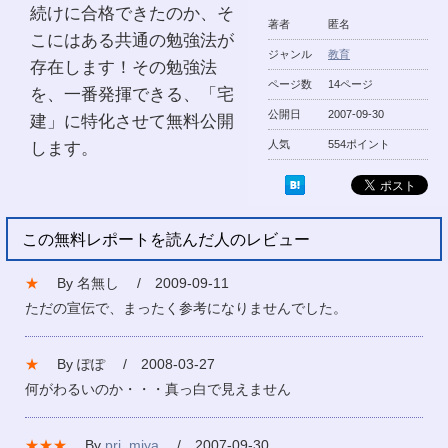
続けに合格できたのか、そ
著者
匿名
こにはある共通の勉強法が
ジャンル
教育
存在します！その勉強法
ページ数
14ページ
を、一番発揮できる、「宅
公開日
2007-09-30
建」に特化させて無料公開
します。
人気
554ポイント
この無料レポートを読んだ人のレビュー
★
By 名無し / 2009-09-11
ただの宣伝で、まったく参考になりませんでした。
★
By ぽぽ / 2008-03-27
何がわるいのか・・・真っ白で見えません
★★★
By
prj_miya
/ 2007-09-30