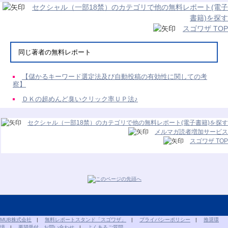
セクシャル（一部18禁）のカテゴリで他の無料レポート(電子
書籍)を探す
スゴワザ TOP
同じ著者の無料レポート
【儲かるキーワード選定法及び自動投稿の有効性に関しての考
察】
ＤＫの超めんど臭いクリック率ＵＰ法♪
セクシャル（一部18禁）のカテゴリで他の無料レポート(電子書籍)を探す
メルマガ読者増加サービス
スゴワザ TOP
MUB株式会社
|
無料レポートスタンド「スゴワザ」
|
プライバシーポリシー
|
推奨環
境
|
要望受付、お問い合わせ
|
よくあるご質問