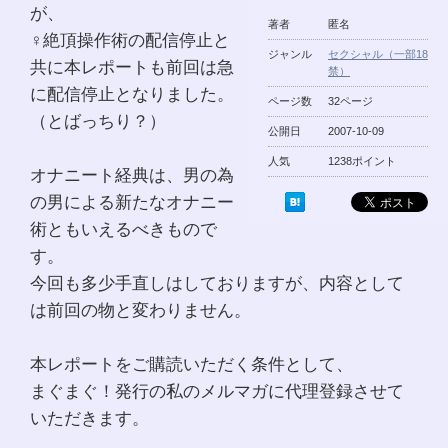
が、
著者
匿名
♀絶頂操作術の配信停止と
ジャンル
セクシャル（一部18
共に本レポートも前回は急
禁）
に配信停止となりました。
ページ数
32ページ
（とばっちり？）
公開日
2007-10-09
人気
1238ポイント
オナニート経典は、男の為
の男による新たなオナニー
術ともいえるべきもので
す。
今回も多少手直しはしておりますが、内容として
は前回の物と変わりません。
本レポートをご購読いただく条件として、
まぐまぐ！発行の私のメルマガに代理登録させて
いただきます。