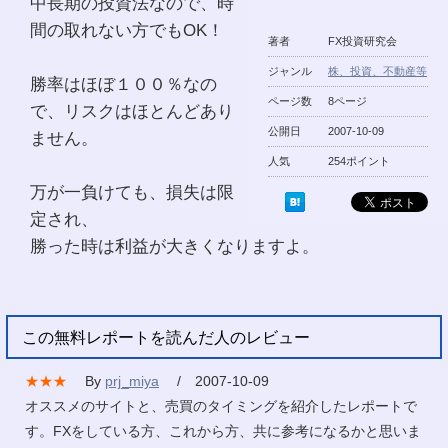
中長期の投資法なので、時
間の取れない方でもOK！
著者
FX投資研究会
ジャンル
株、投資、不動産等
勝率はほぼ１００％なの
ページ数
8ページ
で、リスクはほとんどあり
公開日
2007-10-09
ません。
人気
254ポイント
万が一負けても、損失は限
定され、
勝った時は利益が大きくなりますよ。
この無料レポートを読んだ人のレビュー
★★★
By
prj_miya
/ 2007-10-09
オススメのサイトと、売買のタイミングを紹介したレポートで
す。FXをしている方、これから方、共に参考になるかと思いま