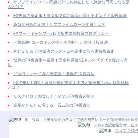
サブプライムローン問題以外にも存在した！急激な円高になる原
因とは？
FX投資の決定版！雪ダルマ式に資産が増えるポンドドル投資法
急激な円高の元凶！サブプライムローン問題とは？
FXブートキャンプ～7日間集中為替投資プログラム～
一撃必殺! ユーロドルのクセを利用した順張り投資法
月利３０％！FX業者のシステムを逆手に取る裏技投資術
驚異のFX投資術を暴露！高金利通貨NZドルでザクザク儲ける方
法
ドル円トレード術の決定版！後藤式FX投資法
FXで年利100%！為替相場が激変するほど重要度の高い経済指標
とは？
リスクゼロ！大損しようがないFX投資必勝法
資産がどんどん増える一石二鳥のFX投資法
株、投資、不動産等のカテゴリで他の無料レポート(電子書籍)を探す
メルマガ読者増加サービス
スゴワザ TOP