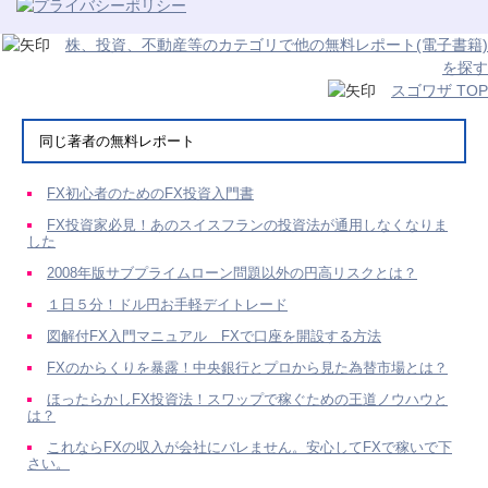
株、投資、不動産等のカテゴリで他の無料レポート(電子書籍)
を探す
スゴワザ TOP
同じ著者の無料レポート
FX初心者のためのFX投資入門書
FX投資家必見！あのスイスフランの投資法が通用しなくなりま
した
2008年版サブプライムローン問題以外の円高リスクとは？
１日５分！ドル円お手軽デイトレード
図解付FX入門マニュアル FXで口座を開設する方法
FXのからくりを暴露！中央銀行とプロから見た為替市場とは？
ほったらかしFX投資法！スワップで稼ぐための王道ノウハウと
は？
これならFXの収入が会社にバレません。安心してFXで稼いで下
さい。