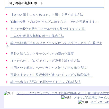
同じ著者の無料レポート
【きつと流】１００倍コメント周りを早くする方法
Yahoo検索でブログがどんどん無くなる その秘密教えます。
たったの5分で見たいメールだけを見やすくする方法
こんなに簡単な無料レポート作成方法
誰でも簡単に出来るファビコンを使ってアクセスアップに繋げよ
う
意外と知らないトラックバックの隠れた真実
ほったらかしブログでメルマガ読者を増やす方法
１回５分で簡単にページランクと被リンクを稼ぐ方法
実録！まぐまぐ！発行申請が通ったメルマガを徹底分析
誰でも出来るSEOに必須なサイトマップ作成方法
ツール、ソフトウェアのカテゴリで他の無料レポート(電子書籍)を探す
メルマガ読者増加サービス
スゴワザ TOP