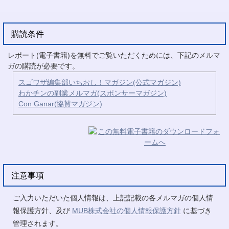
購読条件
レポート(電子書籍)を無料でご覧いただくためには、下記のメルマ
ガの購読が必要です。
スゴワザ編集部いちおし！マガジン(公式マガジン)
わかチンの副業メルマガ(スポンサーマガジン)
Con Ganar(協賛マガジン)
注意事項
ご入力いただいた個人情報は、上記記載の各メルマガの個人情
報保護方針、及び
MUB株式会社の個人情報保護方針
に基づき
管理されます。