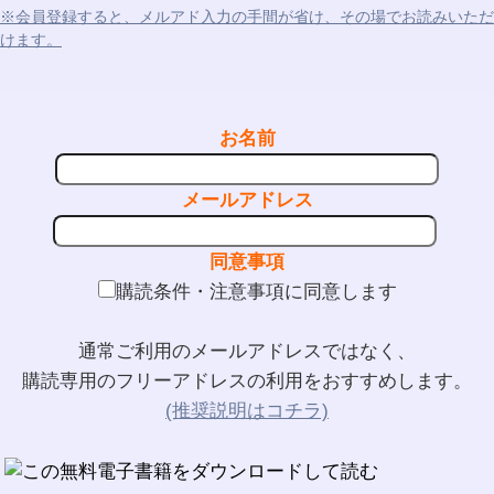
※会員登録すると、メルアド入力の手間が省け、その場でお読みいただ
けます。
お名前
メールアドレス
同意事項
購読条件・注意事項に同意します
通常ご利用のメールアドレスではなく、
購読専用のフリーアドレスの利用をおすすめします。
(推奨説明はコチラ)