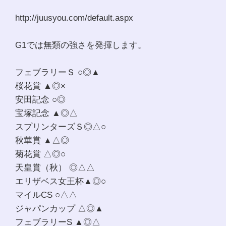
http://juusyou.com/default.aspx
G1では無類の強さを発揮します。
フェブラリーＳ ○◎▲
桜花賞 ▲◎×
安田記念 ○◎
宝塚記念 ▲◎△
スプリンターズＳ◎△○
秋華賞 ▲△◎
菊花賞 △◎○
天皇賞（秋） ◎△△
エリザベス女王杯▲◎○
マイルCS ○△△
ジャパンカップ △◎▲
フェブラリーS ▲◎△