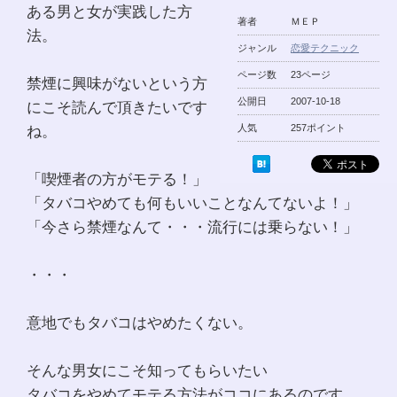
ある男と女が実践した方
著者
ＭＥＰ
法。
ジャンル
恋愛テクニック
ページ数
23ページ
禁煙に興味がないという方
公開日
2007-10-18
にこそ読んで頂きたいです
ね。
人気
257ポイント
「喫煙者の方がモテる！」
「タバコやめても何もいいことなんてないよ！」
「今さら禁煙なんて・・・流行には乗らない！」
・・・
意地でもタバコはやめたくない。
そんな男女にこそ知ってもらいたい
タバコをやめてモテる方法がココにあるのです