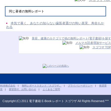
同じ著者の無料レポート
本気で暴く、あなたの知らない歯医者選びの怖い真実、寿命もか
わる
美容、健康のカテゴリで他の無料レポート(電子書籍)を探す
メルマガ読者増加サービス
スゴワザ TOP
MUB株式会社
|
無料レポートスタンド「スゴワザ」
|
プライバシーポリシー
|
推奨環
境
|
要望受付、お問い合わせ
|
よくあるご質問
Copyright (C) 2011 電子書籍 E-Book レポート スゴワザ All Rights Reserved.***