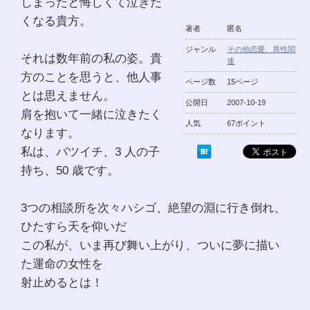
しまったと悔しくて泣きた
くなる貴方。
著者
匿名
ジャンル
その他恋愛、異性関
それは数年前の私の姿。貴
連
方のことを思うと、他人事
ページ数
15ページ
とは思えません。
公開日
2007-10-19
肩を抱いて一緒に泣きたく
人気
67ポイント
なります。
私は、バツイチ、3 人の子
持ち、50 歳です。
3つの相談所を次々ハシゴ、絶望の淵に行き倒れ、
ひたすら天を仰いだ
この私が、いま再び舞い上がり、ついに夢に描い
た運命の女性を
射止めるとは！