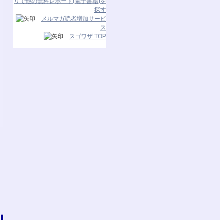
リで他の無料レポート(電子書籍)を
探す
メルマガ読者増加サービ
ス
スゴワザ TOP