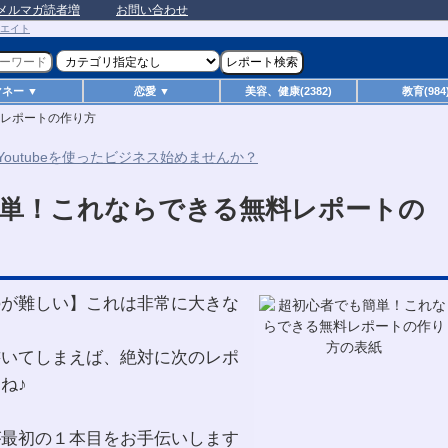
メルマガ読者増
お問い合わせ
マネー ▼
恋愛 ▼
美容、健康(2382)
教育(984
レポートの作り方
単！これならできる無料レポートの
のが難しい】これは非常に大きな
書いてしまえば、絶対に次のレポ
ね♪
が最初の１本目をお手伝いします