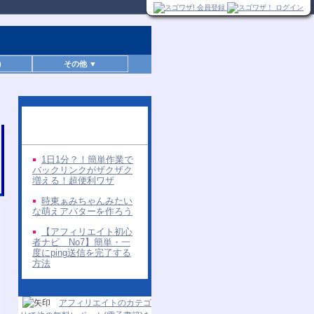
)
その他 ▼
同じ著者の無料レポー
ト
1日1分？！簡単作業で
バックリンクがザクザク
増える！超便利ワザ
時東ぁみちゃんみたい
な萌えアバターを作ろう
【アフィリエイト初心
者ナビ No7】簡単・一
度にping送信を完了する
方法
アフィリエイトのカテゴ