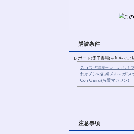
購読条件
レポート(電子書籍)を無料で
スゴワザ編集部いちおし！マ
わかチンの副業メルマガ(ス
Con Ganar(協賛マガジン)
注意事項