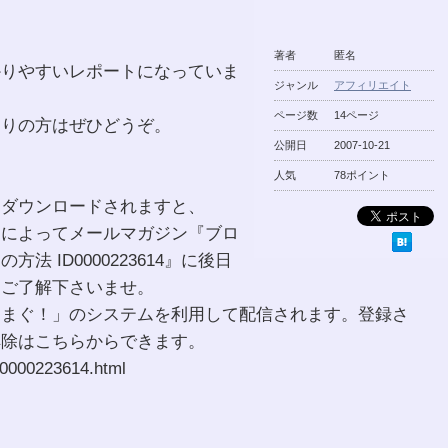
著者
匿名
かりやすいレポートになっていま
ジャンル
アフィリエイト
ページ数
14ページ
困りの方はぜひどうぞ。
公開日
2007-10-21
人気
78ポイント
をダウンロードされますと、
）によってメールマガジン『ブロ
法 ID0000223614』に後日
をご了解下さいませ。
ぐまぐ！」のシステムを利用して配信されます。登録さ
解除はこちらからできます。
0000223614.html