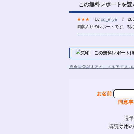
この無料レポートを読
★★★
By
prj_miya
/ 2007
図解入りのレポートです。初
この無料レポート(電
※会員登録すると、メルアド入力
お名前
同意事
通常
購読専用の