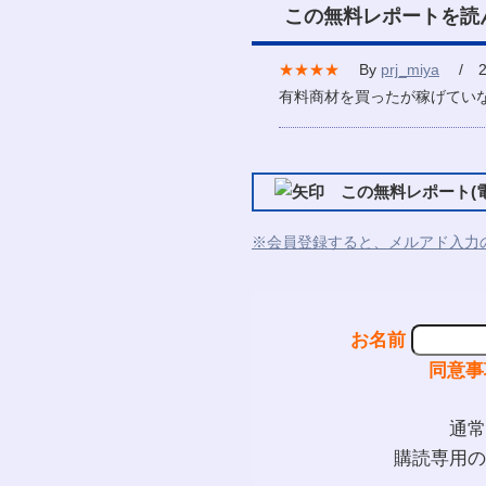
この無料レポートを読
★★★★
By
prj_miya
/ 20
有料商材を買ったが稼げてい
この無料レポート(電
※会員登録すると、メルアド入力
お名前
同意事
通常
購読専用の