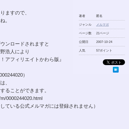
ありますので、
著者
匿名
いね。
ジャンル
メルマガ
ページ数
21ページ
公開日
2007-10-24
ダウンロードされますと
中野浩人により
人気
57ポイント
す！アフィリエイトかわら版』
0244020）
ガは、
除することができます。
/m/0000244020.html
行している公式メルマガには登録されません）