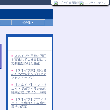
)
その他 ▼
同じ著者の無料レポー
ト
スネイプが日給８万円
を実践して１６日目にし
て初報酬を得た秘密
【スネイプ式】初心者
のための強力なブログア
クセスアップ術
【スネイプ】アフィリ
エイトで成功するための
時間管理とマインド戦略
【スネイプ】アフィリ
エイトで疲れた心を癒す
魔法の言葉