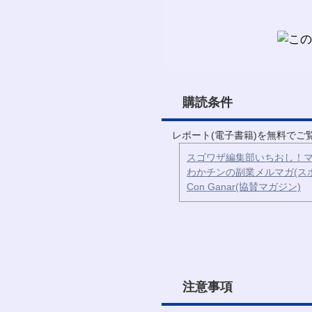
購読条件
レポート(電子書籍)を無料で
スゴワザ編集部いちおし！マ
わかチンの副業メルマガ(ス
Con Ganar(協賛マガジン)
注意事項