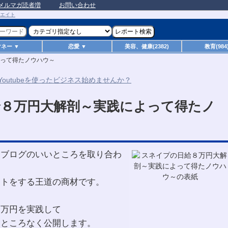
メルマガ読者増
お問い合わせ
マネー ▼
恋愛 ▼
美容、健康(2382)
教育(984
って得たノウハウ～
８万円大解剖～実践によって得たノ
とブログのいいところを取り合わ
イトをする王道の商材です。
８万円を実践して
すところなく公開します。