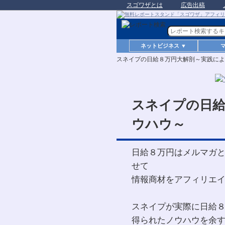
スゴワザとは
広告出稿
ネットビジネス ▼
スネイプの日給８万円大解剖～実践によ
スネイプの日給
ウハウ～
日給８万円はメルマガ
せて
情報商材をアフィリエ
スネイプが実際に日給
得られたノウハウを余