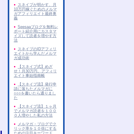
スネイプが明かす、月
10万円稼ぐためのメルマ
ガアフィリエイト最終奥
義
Seesaaブログを無料レ
ポート紹介用にカスタマ
イズして読者を増やす方
法
スネイプのIDアフィリ
エイトから学んだメルマ
ガ成功術
【スネイプ式】めざ
せ！月30万円。アフィリ
エイト事始指南帳
【スネイプ流】発行申
請に落ちたメルマガに
○○○を書いたら通りまし
た
【スネイプ流】１ヶ月
でメルマガ読者を１００
０人増やした私の方法
メルマガ・ブログでク
リック率を１０倍にする
ための注目キーワード