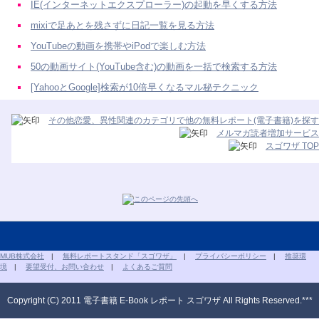
IE(インターネットエクスプローラー)の起動を早くする方法
mixiで足あとを残さずに日記一覧を見る方法
YouTubeの動画を携帯やiPodで楽しむ方法
50の動画サイト(YouTube含む)の動画を一括で検索する方法
[YahooとGoogle]検索が10倍早くなるマル秘テクニック
その他恋愛、異性関連のカテゴリで他の無料レポート(電子書籍)を探す
メルマガ読者増加サービス
スゴワザ TOP
MUB株式会社
|
無料レポートスタンド「スゴワザ」
|
プライバシーポリシー
|
推奨環
境
|
要望受付、お問い合わせ
|
よくあるご質問
Copyright (C) 2011 電子書籍 E-Book レポート スゴワザ All Rights Reserved.***