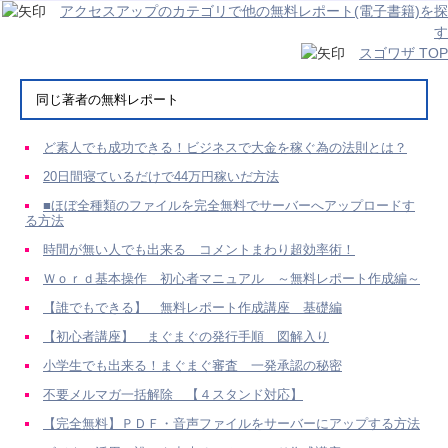
アクセスアップのカテゴリで他の無料レポート(電子書籍)を探
す
スゴワザ TOP
同じ著者の無料レポート
ど素人でも成功できる！ビジネスで大金を稼ぐ為の法則とは？
20日間寝ているだけで44万円稼いだ方法
■ほぼ全種類のファイルを完全無料でサーバーへアップロードす
る方法
時間が無い人でも出来る コメントまわり超効率術！
Ｗｏｒｄ基本操作 初心者マニュアル ～無料レポート作成編～
【誰でもできる】 無料レポート作成講座 基礎編
【初心者講座】 まぐまぐの発行手順 図解入り
小学生でも出来る！まぐまぐ審査 一発承認の秘密
不要メルマガ一括解除 【４スタンド対応】
【完全無料】ＰＤＦ・音声ファイルをサーバーにアップする方法