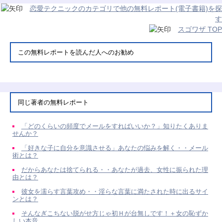
恋愛テクニックのカテゴリで他の無料レポート(電子書籍)を探
す
スゴワザ TOP
この無料レポートを読んだ人へのお勧め
同じ著者の無料レポート
「どのくらいの頻度でメールをすればいいか？」知りたくありま
せんか？
「好きな子に自分を意識させる」あなたの悩みを解く・・メール
術とは？
だからあなたは捨てられる・・あなたが過去、女性に振られた理
由とは？
彼女を濡らす言葉攻め・・淫らな言葉に満たされた時に出るサイ
ンとは？
そんなぎこちない脱がせ方じゃ初Ｈが台無しです！＋女の恥ずか
しい本音