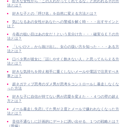
好きな女性から「この人わかってくれてるな」と思われるその方
法とは？
好きな子との「呼び名」を自然に変える方法とは？
気になるあの女性があなたへの警戒を解く時・・・出すサインと
は？
今夜の狙い目はあの女だ！という見分け方・・・確実ＧＥＴの方
法とは？
「いいひと」から抜け出し、女心の扱い方を知った・・・ある方
法とは？
口ベタ男が彼女に「話しやすく飽きない人」と思ってもらえる方
法とは？
好きな気持ちを抑え相手に重くしないメールや電話で注意すべき
事とは？
超ネガティブ思考のダメ男が思考をコントロールし暴走しなくな
った方法
好きな子に自信が持てない男が恋愛を変えた・・４つの壁の超え
方とは？
メール暴走し失恋してた男が２度とメールで嫌われなくなった方
法とは？
音信不通なしに計画的にデートに誘い出せる、１つの戦略とは？
（後編）