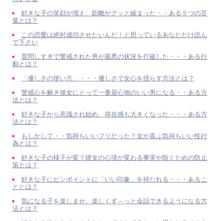
好きな子の笑顔が増え、距離がグッと縮まった・・ある５つの言
葉とは？
この恋愛は絶対成功させたいんだ！と思っているあなただけ読ん
で下さい
質問しすぎで警戒された男が最悪の状況を打破した・・・ある行
動とは？
「優しさの使い方」・・・優しさで女心を揺らす方法とは？
警戒心を解き彼女にとって一番居心地のいい男になる・・ある方
法とは？
好きな子から意識され始め、存在感も大きくなった・・・ある方
法とは？
もしかして・・気持ちいいフリだった？女が喜ぶ気持ちいい性行
為とは？
好きな子の様子が変？彼女の心境が変わる事実や防ぐための防止
策とは？
好きな子にピンポイントに「いい印象」を持たれる・・・あるこ
ととは？
気になる子を楽しませ、楽しくず～っと会話できるようになる方
法とは？