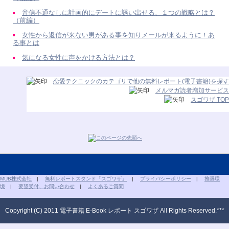
音信不通なしに計画的にデートに誘い出せる、１つの戦略とは？
（前編）
女性から返信が来ない男がある事を知りメールが来るように！あ
る事とは
気になる女性に声をかける方法とは？
恋愛テクニックのカテゴリで他の無料レポート(電子書籍)を探す
メルマガ読者増加サービス
スゴワザ TOP
MUB株式会社
|
無料レポートスタンド「スゴワザ」
|
プライバシーポリシー
|
推奨環
境
|
要望受付、お問い合わせ
|
よくあるご質問
Copyright (C) 2011 電子書籍 E-Book レポート スゴワザ All Rights Reserved.***