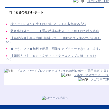
スゴワザ TOP
同じ著者の無料レポート
捨てアドレスから生まれる濃いリストを収集する方法
緊急事態発生！！ １通の特典請求メールに包まれた謎を追跡
【再配布可】楽々簡単♪無料レポート作成のコツ作るのが超楽し
い！！
◆そうこママ◆無料で簡単に画像キャプチャーできちゃいます♪
【図解入り】 ＲＳＳを使ってアクセスアップを狙っちゃお
う！！
ブログ、ワードプレスのカテゴリで他の無料レポート(電子書籍)を探す
メルマガ読者増加サービス
スゴワザ TOP