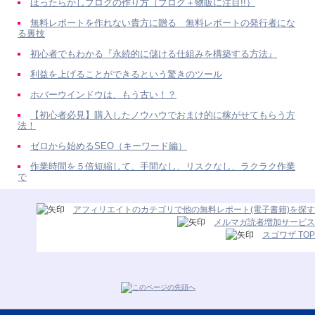
ほったらかしブログの作り方（ブログ＋物販に注目!!）
無料レポートを作れない貴方に贈る 無料レポートの発行者にな
る裏技
初心者でもわかる『永続的に儲ける仕組みを構築する方法』
利益を上げることができるという驚きのツール
ホバーウインドウは、もう古い！？
【初心者必見】購入したノウハウでおまけ的に稼がせてもらう方
法！
ゼロから始めるSEO（キーワード編）
作業時間を５倍短縮して、手間なし、リスクなし、ラクラク作業
で
アフィリエイトのカテゴリで他の無料レポート(電子書籍)を探す
メルマガ読者増加サービス
スゴワザ TOP