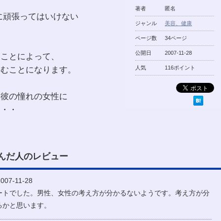
著者
匿名
に頑張ってはいけない
ジャンル
美容、健康
ページ数
34ページ
公開日
2007-11-28
ることによって、
進むことになります。
人気
116ポイント
な彼の憧れの女性に
・・・
んだ人のレビュー
07-11-28
ートでした。男性、女性の考え方が分かるないようです。考え方が分
るかと思います。