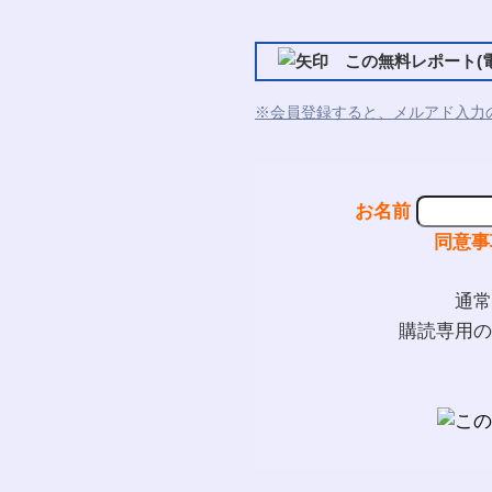
この無料レポート(電
※会員登録すると、メルアド入力
お名前
同意事
通常
購読専用の