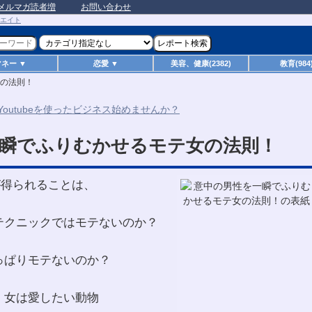
メルマガ読者増
お問い合わせ
マネー ▼
恋愛 ▼
美容、健康(2382)
教育(984
の法則！
瞬でふりむかせるモテ女の法則！
が得られることは、
テクニックではモテないのか？
っぱりモテないのか？
、女は愛したい動物