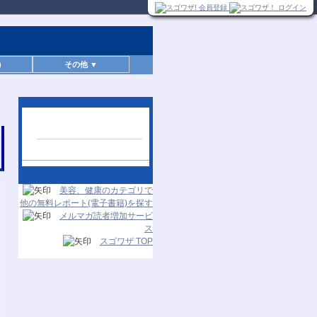
)
その他 ▼
人気レポートランキン
グ
24時間更新
美容、健康のカテゴリで
他の無料レポート(電子書籍)を探す
メルマガ読者増加サービ
ス
スゴワザ TOP