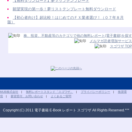
【無料ダウンロード】夢マップテンプレート
願望実現の第一歩！夢リストテンプレート無料ダウンロード
【初心者向け】超比較！はじめてのＦＸ業者選び！（０７年８月
版）
株、投資、不動産等のカテゴリで他の無料レポート(電子書籍)を探す
メルマガ読者増加サービス
スゴワザ TOP
MUB株式会社
|
無料レポートスタンド「スゴワザ」
|
プライバシーポリシー
|
推奨環
境
|
要望受付、お問い合わせ
|
よくあるご質問
Copyright (C) 2011 電子書籍 E-Book レポート スゴワザ All Rights Reserved.***