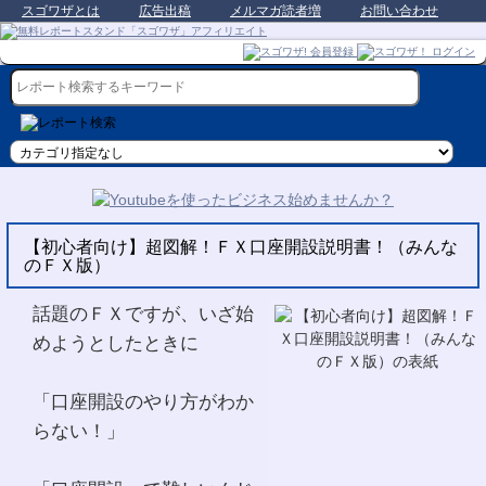
スゴワザとは
広告出稿
メルマガ読者増
お問い合わせ
【初心者向け】超図解！ＦＸ口座開設説明書！（みんな
のＦＸ版）
話題のＦＸですが、いざ始
めようとしたときに
「口座開設のやり方がわか
らない！」