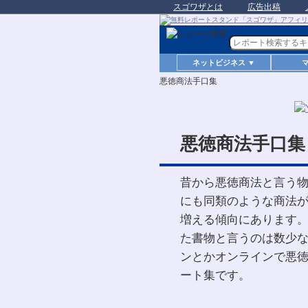
スゴワザとは
広告出稿
ネットビジネス ▼
悪徳商法手口集
悪徳商法手口集
昔から悪徳商法と言う
にも同類のような商法
増える傾向にあります
た書物と言うのは数少
ンとかオンラインで悪
ート集です。