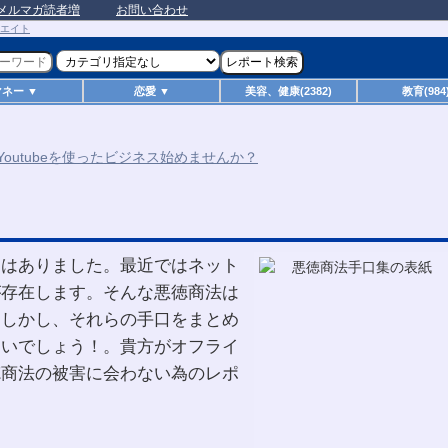
メルマガ読者増
お問い合わせ
マネー ▼
恋愛 ▼
美容、健康(2382)
教育(984
物はありました。最近ではネット
が存在します。そんな悪徳商法は
。しかし、それらの手口をまとめ
ないでしょう！。貴方がオフライ
徳商法の被害に会わない為のレポ