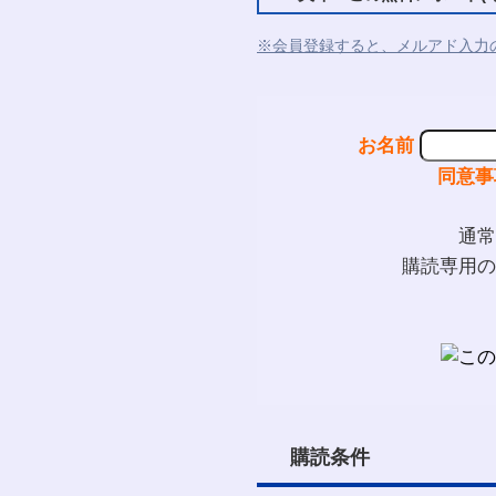
※会員登録すると、メルアド入力
お名前
同意事
通常
購読専用の
購読条件