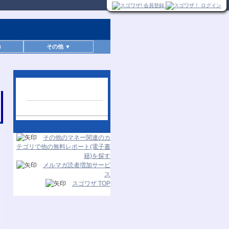
)
その他 ▼
人気レポートランキン
グ
24時間更新
その他のマネー関連のカ
テゴリで他の無料レポート(電子書
籍)を探す
メルマガ読者増加サービ
ス
スゴワザ TOP