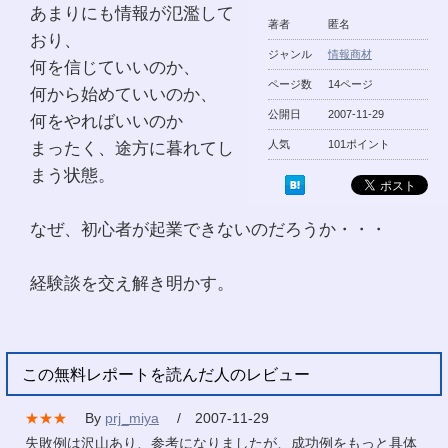
あまりにも情報が氾濫して
著者
匿名
おり、
ジャンル
情報商材
何を信じていいのか、
ページ数
14ページ
何から始めていいのか、
公開日
2007-11-29
何をやればいいのか
まったく、途方に暮れてし
人気
101ポイント
まう状態。
なぜ、初心者が起業できないのだろうか・・・
経験談を交え解き明かす。
この無料レポートを読んだ人のレビュー
★★★
By
prj_miya
/ 2007-11-29
失敗例は沢山あり、参考になりましたが、成功例をもっと具体