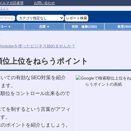
メルマガ読者増
お問い合わせ
マネー ▼
恋愛 ▼
美容、健康(2382)
教育(984
ト
索順位上位をねらうポイント
においての有効なSEO対策を紹介
ります。
に順位をコントロール出来るので
すべてを制するという言葉がアフィ
ます。
表示のポイントを紹介しましょう。