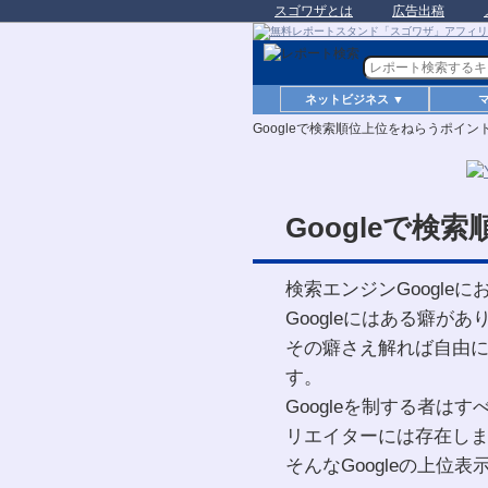
スゴワザとは
広告出稿
ネットビジネス ▼
Googleで検索順位上位をねらうポイン
Googleで検
検索エンジンGoogle
Googleにはある癖があ
その癖さえ解れば自由
す。
Googleを制する者は
リエイターには存在し
そんなGoogleの上位