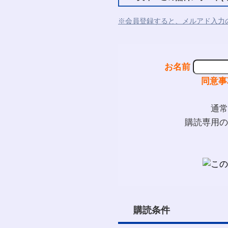
※会員登録すると、メルアド入力
お名前
同意事
通常
購読専用の
購読条件