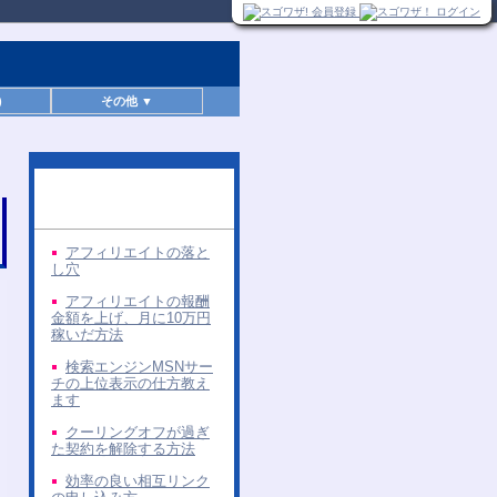
)
その他 ▼
同じ著者の無料レポー
ト
アフィリエイトの落と
し穴
アフィリエイトの報酬
金額を上げ、月に10万円
稼いだ方法
検索エンジンMSNサー
チの上位表示の仕方教え
ます
クーリングオフが過ぎ
た契約を解除する方法
効率の良い相互リンク