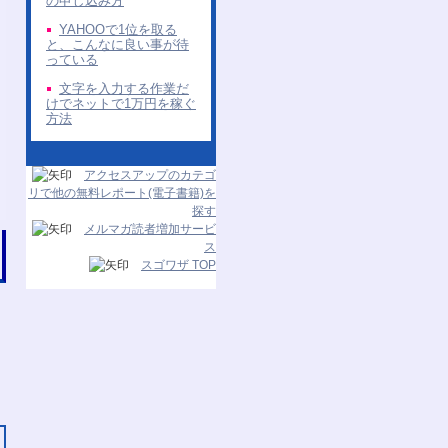
の申し込み方
YAHOOで1位を取る
と、こんなに良い事が待
っている
文字を入力する作業だ
けでネットで1万円を稼ぐ
方法
アクセスアップのカテゴ
リで他の無料レポート(電子書籍)を
探す
メルマガ読者増加サービ
ス
スゴワザ TOP