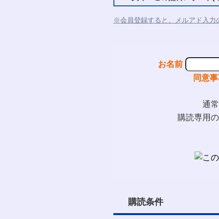
※会員登録すると、メルアド入力
お名前
同意事
通常
購読専用の
購読条件