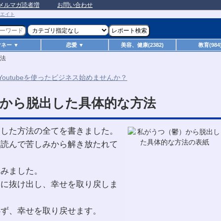
メルマガ読者増
お問い合わせ
マネー ▼
恋愛 ▼
美容、健康(2382)
教育(984
法
から脱出した具体的な方法
出した方法の全てを書きました。
を読んで苦しみから解き放たれて
しみました。
全に抜け出し、幸せを取り戻しま
必ず、幸せを取り戻せます。