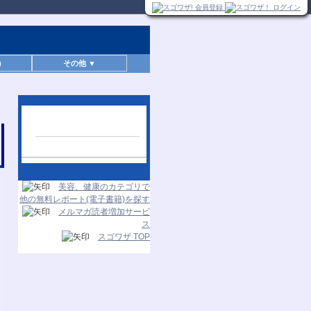
)
その他 ▼
人気レポートランキン
グ
24時間更新
美容、健康のカテゴリで
他の無料レポート(電子書籍)を探す
メルマガ読者増加サービ
ス
スゴワザ TOP