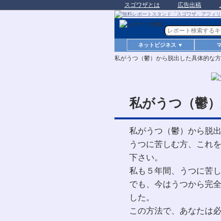
スゴワザとは
広告出稿
ネットビジネス ▼
私がうつ（鬱）から脱出した具体的な方
私がうつ（鬱）
私がうつ（鬱）から脱
うつに苦しむ方、これ
下さい。
私も５年間、うつに苦
でも、今はうつから完
した。
この方法で、あなたは