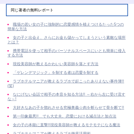
同じ著者の無料レポート
職場の若い女の子に強制的に恋愛感情を植えつけるたった5つの
簡単な方法
女の子と出会え、さらにお金も儲かってしまうという素敵な場所
とは？
携帯電話を使って相手のパーソナルスペースにいとも簡単に侵入
する方法
現役美容師が教えるかわいい美容師を落とす方法
「ゲレンデマジック」を制する者は恋愛を制する
ラブホテルマニアが教えるラブホで起こったありえない事件簿!!
(笑)
なにげない会話で相手の本音を知る方法!! ～右から左に受け流す
な～!
大好きなあの子を惚れさせる究極奥義☆肉を斬らせて骨を断て!!
第一印象最悪!!…でも大丈夫。恋愛における減点法と加点法
女の子の本能に直撃!!現役美容師が教えるモテモテになる魔法
ラブホテルマニアが教えるラブホ徹底活用術