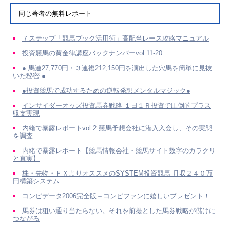
同じ著者の無料レポート
７ステップ「競馬ブック活用術」高配当レース攻略マニュアル
投資競馬の黄金律講座バックナンバーvol.11-20
● 馬連27,770円・３連複212,150円を演出した穴馬を簡単に見抜
いた秘密 ●
●投資競馬で成功するための逆転発想メンタルマジック●
インサイダーオッズ投資馬券戦略 １日１Ｒ投資で圧倒的プラス
収支実現
内緒で暴露レポートvol.2 競馬予想会社に潜入入会し、その実態
を調査
内緒で暴露レポート【競馬情報会社・競馬サイト数字のカラクリ
と真実】
株・先物・ＦＸよりオススメのSYSTEM投資競馬 月収２４０万
円構築システム
コンピデータ2006完全版＋コンピファンに嬉しいプレゼント！
馬券は狙い通り当たらない。それを前提とした馬券戦略が儲けに
つながる