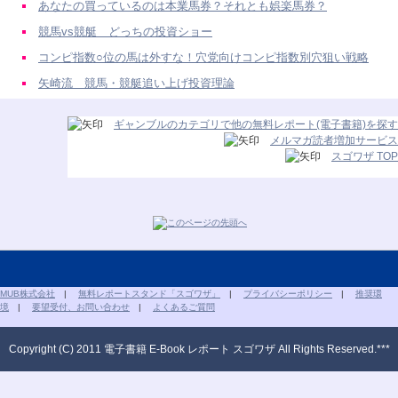
あなたの買っているのは本業馬券？それとも娯楽馬券？
競馬vs競艇 どっちの投資ショー
コンピ指数○位の馬は外すな！穴党向けコンピ指数別穴狙い戦略
矢崎流 競馬・競艇追い上げ投資理論
ギャンブルのカテゴリで他の無料レポート(電子書籍)を探す
メルマガ読者増加サービス
スゴワザ TOP
MUB株式会社
|
無料レポートスタンド「スゴワザ」
|
プライバシーポリシー
|
推奨環
境
|
要望受付、お問い合わせ
|
よくあるご質問
Copyright (C) 2011 電子書籍 E-Book レポート スゴワザ All Rights Reserved.***