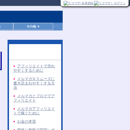
)
その他 ▼
同じ著者の無料レポー
ト
アフィリエイトで売れ
やすくするために
メルマガをスムーズに
書き読まれやすくする方
法
メルマガとブログでア
フィリエイト
メルマガアフィリエイ
トで稼ぐために
お金の本質
簡単に無料でPDFレポ