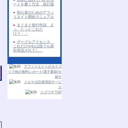
ートを書く方法 改訂版
初心者のためのアフィ
リエイト開始マニュアル
まぐまぐ発行申請 え
っ、たったこれだ
け？・・
グーグルアドセンス
これだけやれば誰でも絶
対承認されてし…
アフィリエイトのカテゴ
リで他の無料レポート(電子書籍)を
探す
メルマガ読者増加サービ
ス
スゴワザ TOP