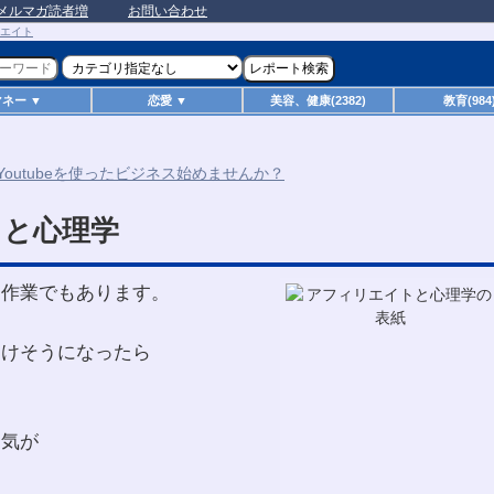
メルマガ読者増
お問い合わせ
マネー ▼
恋愛 ▼
美容、健康(2382)
教育(984
トと心理学
な作業でもあります。
じけそうになったら
勇気が