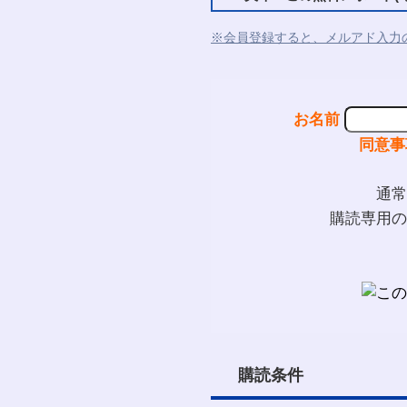
※会員登録すると、メルアド入力
お名前
同意事
通常
購読専用の
購読条件