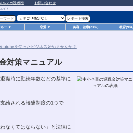
メルマガ読者増
お問い合わせ
マネー ▼
恋愛 ▼
美容、健康(2382)
教育(984
金対策マニュアル
の退職時に勤続年数などの基準に
支給される報酬制度の1つで
払わなくてはならない」と法律に