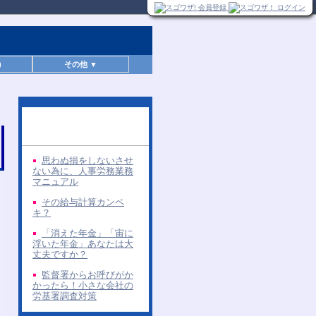
)
その他 ▼
同じ著者の無料レポー
ト
思わぬ損をしないさせ
ない為に、人事労務業務
マニュアル
その給与計算カンペ
キ？
「消えた年金」「宙に
浮いた年金」あなたは大
丈夫ですか？
監督署からお呼びがか
かったら！小さな会社の
労基署調査対策