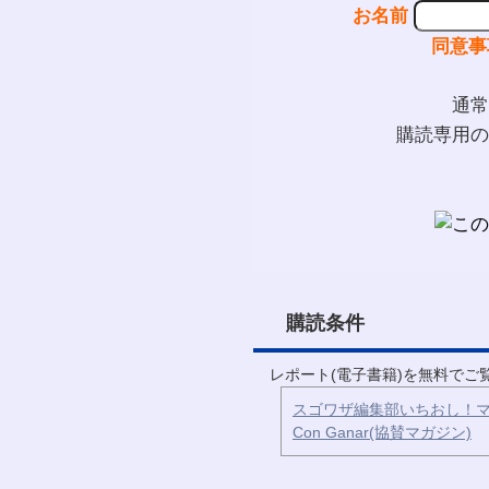
お名前
同意事
通常
購読専用の
購読条件
レポート(電子書籍)を無料で
スゴワザ編集部いちおし！マ
Con Ganar(協賛マガジン)