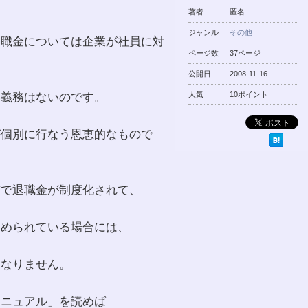
は
著者
匿名
ジャンル
その他
退職金については企業が社員に対
ページ数
37ページ
公開日
2008-11-16
い義務はないのです。
人気
10ポイント
が個別に行なう恩恵的なもので
どで退職金が制度化されて、
定められている場合には、
はなりません。
マニュアル」を読めば