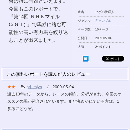
合は特に有効といえます。
今回もこのレポートで、
著者
ヒゲの管理人
『第14回 ＮＨＫマイル
ジャンル
ギャンブル
C(ＧＩ) 』で馬券に絡む可
ページ数
10ページ
能性の高い有力馬を絞り込
公開日
2009-05-04
むことが出来ました。
人気
24ポイント
この無料レポートを読んだ人のレビュー
★★
By
prj_miya
/ 2009-05-04
過去10年のデータから、レースの傾向、分析がされ、今回のオ
ススメの馬が紹介されています。まだ決めかねている方は、1
参考にどうぞ。