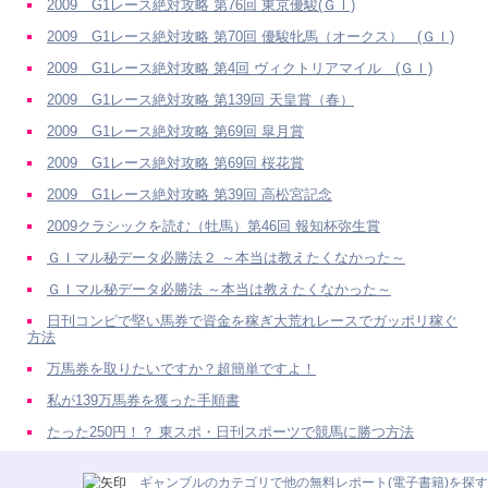
2009 G1レース絶対攻略 第76回 東京優駿(ＧＩ)
2009 G1レース絶対攻略 第70回 優駿牝馬（オークス） (ＧＩ)
2009 G1レース絶対攻略 第4回 ヴィクトリアマイル (ＧＩ)
2009 G1レース絶対攻略 第139回 天皇賞（春）
2009 G1レース絶対攻略 第69回 皐月賞
2009 G1レース絶対攻略 第69回 桜花賞
2009 G1レース絶対攻略 第39回 高松宮記念
2009クラシックを読む（牡馬）第46回 報知杯弥生賞
ＧＩマル秘データ必勝法２ ～本当は教えたくなかった～
ＧＩマル秘データ必勝法 ～本当は教えたくなかった～
日刊コンピで堅い馬券で資金を稼ぎ大荒れレースでガッポリ稼ぐ
方法
万馬券を取りたいですか？超簡単ですよ！
私が139万馬券を獲った手順書
たった250円！？ 東スポ・日刊スポーツで競馬に勝つ方法
ギャンブルのカテゴリで他の無料レポート(電子書籍)を探す