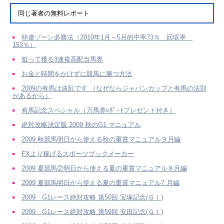
同じ著者の無料レポート
枠連ゾーン必勝法（2010年1月～5月的中率73％ 回収率
153％）
狙って獲る3連複高配当馬券
お金と時間をかけずに競馬に勝つ方法
2009の有馬は波乱です （なぜならジャパンカップと有馬の法則
があるから）
有馬記念スペシャル（万馬券ﾚﾎﾟｰﾄプレゼント付き）
絶対攻略決定版 2009 秋のG1 マニュアル
2009 秋競馬明日から使える秋の重賞マニュアル９月編
FXより稼げるスポーツブックメーカー
2009 夏競馬②明日から使える夏の重賞マニュアル８月編
2009 夏競馬明日から使える夏の重賞マニュアル7 月編
2009 G1レース絶対攻略 第50回 宝塚記念(ＧＩ)
2009 G1レース絶対攻略 第59回 安田記念(ＧＩ)