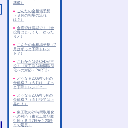
準備）
ごんたの金相場予想
（８月の相場の流れ
は？）
金投資は長期で！（金
投資はじっくり、ゆった
りと）
ごんたの金相場予想（7
月はずっと下降トレン
ド？）
これからは金CFDが主
役！（東工取24時間取引
化への対応・PART2）
どうなる2009年6月の
金価格？（６月は、ずっ
と下降トレンド？）
どうなる2009年5月の
金価格？（５月後半は上
昇か！）
東工取の24時間取引化
への対応（東京工業品取
引所：５月7日から23時
まで延長）