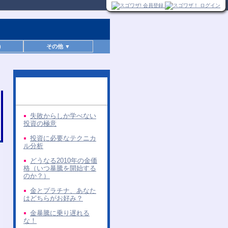
)
その他 ▼
同じ著者の無料レポー
ト
失敗からしか学べない
投資の極意
投資に必要なテクニカ
ル分析
どうなる2010年の金価
格（いつ暴騰を開始する
のか？）
金とプラチナ、あなた
はどちらがお好み？
金暴騰に乗り遅れる
な！