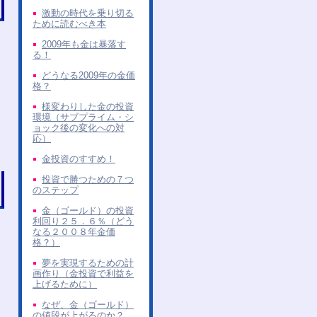
激動の時代を乗り切る
ために読むべき本
2009年も金は暴落す
る！
どうなる2009年の金価
格？
様変わりした金の投資
環境（サブプライム・シ
ョック後の変化への対
応）
金投資のすすめ！
投資で勝つための７つ
のステップ
金（ゴールド）の投資
利回り２５．６％（どう
なる２００８年金価
格？）
夢を実現するための計
画作り（金投資で利益を
上げるために）
なぜ、金（ゴールド）
の値段が上がるのか？