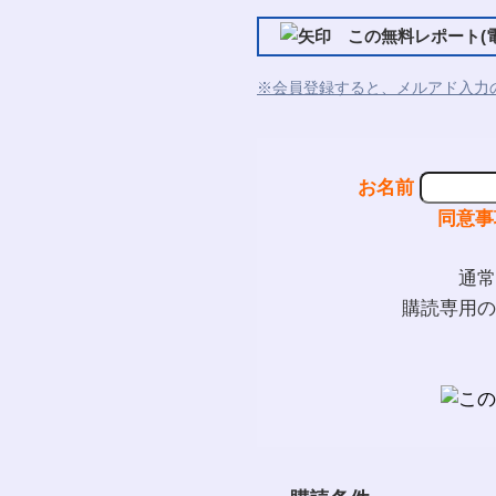
この無料レポート(電
※会員登録すると、メルアド入力
お名前
同意事
通常
購読専用の