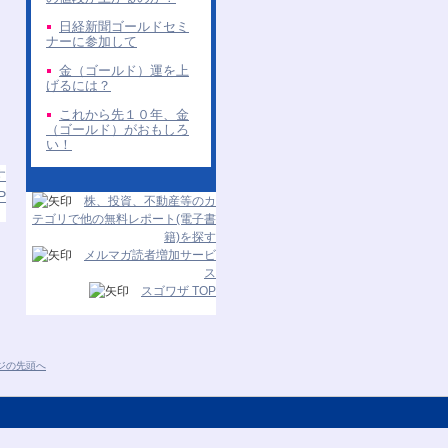
日経新聞ゴールドセミ
ナーに参加して
金（ゴールド）運を上
げるには？
これから先１０年、金
（ゴールド）がおもしろ
い！
す
P
株、投資、不動産等のカ
テゴリで他の無料レポート(電子書
籍)を探す
メルマガ読者増加サービ
ス
スゴワザ TOP