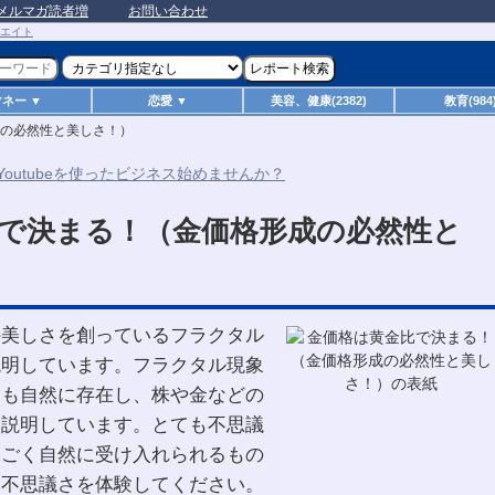
メルマガ読者増
お問い合わせ
マネー ▼
恋愛 ▼
美容、健康(2382)
教育(984
の必然性と美しさ！）
で決まる！（金価格形成の必然性と
の美しさを創っているフラクタル
説明しています。フラクタル現象
にも自然に存在し、株や金などの
を説明しています。とても不思議
とごく自然に受け入れられるもの
と不思議さを体験してください。