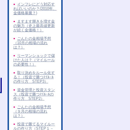
インフレにどう対応す
ればいいのか？(2010年、
金価格暴騰？)
ますます輝きを増す金
の魅力（史上最高値更新
が続く金価格！）
ごんたの金相場予想
（10月の相場の流れ
は？）
リーマンショックで儲
けた人は？（マイルール
の必要性！）
取り決めをルール化す
る！（投資で勝つﾏｲﾙｰﾙ
の作り方 STEP3）
資金管理と投資スタン
ス（投資で勝つﾏｲﾙｰﾙの
作り方 STEP2）
ごんたの金相場予想
（９月の相場の流れ
は？）
投資で勝てるマイルー
ルの作り方（STEP１－