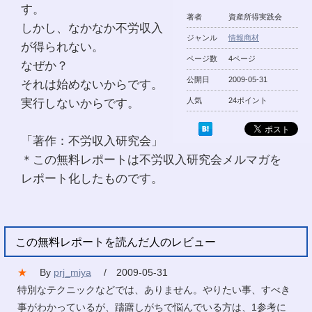
す。
著者
資産所得実践会
しかし、なかなか不労収入
ジャンル
情報商材
が得られない。
ページ数
4ページ
なぜか？
公開日
2009-05-31
それは始めないからです。
実行しないからです。
人気
24ポイント
「著作：不労収入研究会」
＊この無料レポートは不労収入研究会メルマガを
レポート化したものです。
この無料レポートを読んだ人のレビュー
★
By
prj_miya
/ 2009-05-31
特別なテクニックなどでは、ありません。やりたい事、すべき
事がわかっているが、躊躇しがちで悩んでいる方は、1参考に