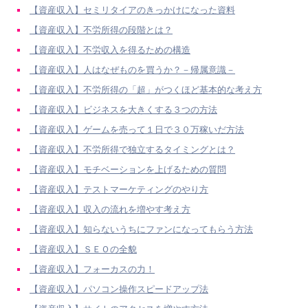
【資産収入】セミリタイアのきっかけになった資料
【資産収入】不労所得の段階とは？
【資産収入】不労収入を得るための構造
【資産収入】人はなぜものを買うか？－帰属意識－
【資産収入】不労所得の「超」がつくほど基本的な考え方
【資産収入】ビジネスを大きくする３つの方法
【資産収入】ゲームを売って１日で３０万稼いだ方法
【資産収入】不労所得で独立するタイミングとは？
【資産収入】モチベーションを上げるための質問
【資産収入】テストマーケティングのやり方
【資産収入】収入の流れを増やす考え方
【資産収入】知らないうちにファンになってもらう方法
【資産収入】ＳＥＯの全貌
【資産収入】フォーカスの力！
【資産収入】パソコン操作スピードアップ法