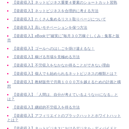
【資産収入】ネットビジネス重要４要素のショートカット習熟
【資産収入】ネットビジネスを合理的に考える方法
【資産収入】たくさん集めるリスト取りページについて
【資産収入】高いモチベーションを保つ方法
【資産収入】eBookで"確実に"毎月３０万稼ぐしくみ：集客と販
売
【資産収入】ゴールへのはしごを掛け違えるな！
【資産収入】稼げる市場を見極める方法
【資産収入】不労収入をなかなか得ることができない理由
【資産収入】個人でも始められるネットビジネスの種類とは？
【資産収入】教材販売で月商１０００万を越えるための計画と構
想
【資産収入】「人間は、自分が考えているような○○になる」と
は？
【資産収入】継続的不労収入を得る方法
【資産収入】アフィリエイトのブラックハットとホワイトハット
とは？
【資産収入】ネットビジネスにおけるデジタル・ディバイドと