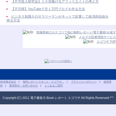
【不労収入研究会】１０倍稼げるアフィリエイトの考え方
【不労研】YouTubeで月１万円ブログを作る方法
ビジネス知識０のサラリーマンがネットで起業して経済的自由を
得る方法
情報商材のカテゴリで他の無料レポート(電子書籍)を探す
メルマガ読者増加サービス
スゴワザ TOP
MUB株式会社
|
無料レポートスタンド「スゴワザ」
|
プライバシーポリシー
|
推奨環
境
|
要望受付、お問い合わせ
|
よくあるご質問
Copyright (C) 2011 電子書籍 E-Book レポート スゴワザ All Rights Reserved.***