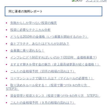
スゴワザ TOP
同じ著者の無料レポート
失敗からしか学べない投資の極意
投資に必要なテクニカル分析
どうなる2010年の金価格（いつ暴騰を開始するのか？）
金とプラチナ、あなたはどちらがお好み？
金暴騰に乗り遅れるな！
インフレにどう対応すればいいのか？(2010年、金価格暴騰？)
ますます輝きを増す金の魅力（史上最高値更新が続く金価格！）
ごんたの金相場予想（10月の相場の流れは？）
リーマンショックで儲けた人は？（マイルールの必要性！）
取り決めをルール化する！（投資で勝つﾏｲﾙｰﾙの作り方
STEP3）
資金管理と投資スタンス（投資で勝つﾏｲﾙｰﾙの作り方 STEP2）
ごんたの金相場予想（９月の相場の流れは？）