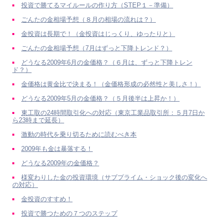
投資で勝てるマイルールの作り方（STEP１－準備）
ごんたの金相場予想（８月の相場の流れは？）
金投資は長期で！（金投資はじっくり、ゆったりと）
ごんたの金相場予想（7月はずっと下降トレンド？）
どうなる2009年6月の金価格？（６月は、ずっと下降トレン
ド？）
金価格は黄金比で決まる！（金価格形成の必然性と美しさ！）
どうなる2009年5月の金価格？（５月後半は上昇か！）
東工取の24時間取引化への対応（東京工業品取引所：５月7日か
ら23時まで延長）
激動の時代を乗り切るために読むべき本
2009年も金は暴落する！
どうなる2009年の金価格？
様変わりした金の投資環境（サブプライム・ショック後の変化へ
の対応）
金投資のすすめ！
投資で勝つための７つのステップ