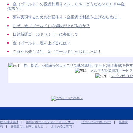
金（ゴールド）の投資利回り２５．６％（どうなる２００８年金
価格？）
夢を実現するための計画作り（金投資で利益を上げるために）
なぜ、金（ゴールド）の値段が上がるのか？
日経新聞ゴールドセミナーに参加して
金（ゴールド）運を上げるには？
これから先１０年、金（ゴールド）がおもしろい！
株、投資、不動産等のカテゴリで他の無料レポート(電子書籍)を探す
メルマガ読者増加サービス
スゴワザ TOP
MUB株式会社
|
無料レポートスタンド「スゴワザ」
|
プライバシーポリシー
|
推奨環
境
|
要望受付、お問い合わせ
|
よくあるご質問