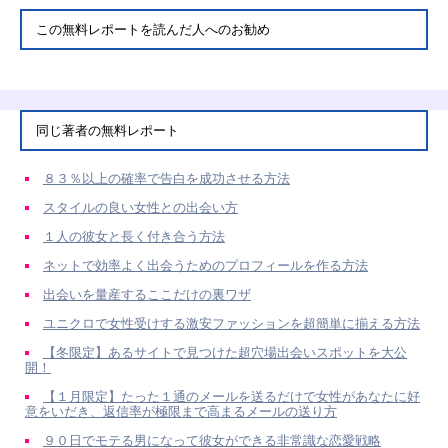
この無料レポートを読んだ人へのお勧め
同じ著者の無料レポート
８３％以上の確率で告白を成功させる方法
スタイルの良い女性との出会い方
１人の彼女と長く付き合う方法
ネットで効率よく出会うためのプロフィールを作る方法
出会いを量産するここだけの裏ワザ
ユニクロで女性受けする激安ファッションを超簡単に揃える方法
【冬限定】あるサイトで見つけた超穴場出会いスポットを大公
開！
【１月限定】たった１通のメールを送るだけで女性があなたに好
意をいだき、返信率が極限まで高まるメールの送り方
９０日でモテる男になって彼女ができる非常識な恋愛戦略