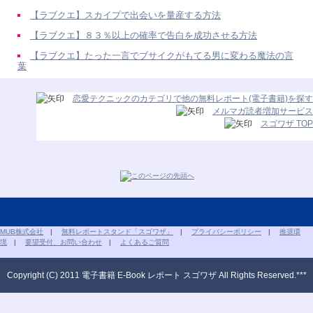
【ラブクエ】スカイプで出会いを量産する方法
【ラブクエ】８３％以上の確率で告白を成功させる方法
【ラブクエ】たった一言でブサイクがもてる男に変わる魔法の言
葉
恋愛テクニックのカテゴリで他の無料レポート(電子書籍)を探す
メルマガ読者増加サービス
スゴワザ TOP
MUB株式会社
|
無料レポートスタンド「スゴワザ」
|
プライバシーポリシー
|
推奨環
境
|
要望受付、お問い合わせ
|
よくあるご質問
Copyright (C) 2011 電子書籍 E-Book レポート スゴワザ All Rights Reserved.***