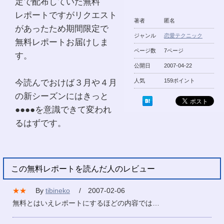
定で配布していた無料
レポートですがリクエスト
著者
匿名
があったため期間限定で
ジャンル
恋愛テクニック
無料レポートお届けしま
ページ数
7ページ
す。
公開日
2007-04-22
今読んでおけば３月や４月
人気
159ポイント
の新シーズンにはきっと
●●●●を意識できて変われ
るはずです。
この無料レポートを読んだ人のレビュー
★★
By
tibineko
/ 2007-02-06
無料とはいえレポートにするほどの内容では…